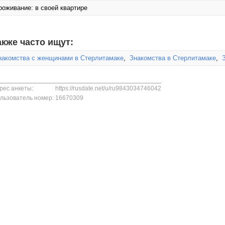
роживание: в своей квартире
акже часто ищут:
накомства с женщинами в Стерлитамаке
,
Знакомства в Стерлитамаке
,
рес анкеты:
https://rusdate.net/u/ru9843034746042
льзователь номер:
16670309