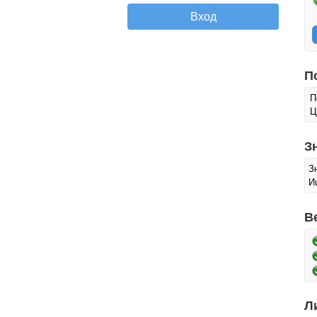
П
П
Ц
З
З
И
В
Л