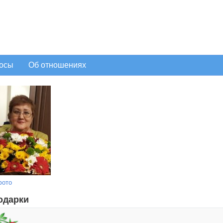
осы
Об отношениях
фото
одарки