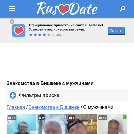
Официальное приложение сайта rusdate.net
Установите наши знакомства сейчас!
Скачать
(7248)
Знакомства в Бишкеке с мужчинами
Фильтры поиска
click
to
expand
Главная
/
Знакомства в Бишкеке
/
С мужчинами
contents
11
2
1
11