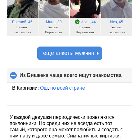
Евгений
, 46
Murat
, 39
Иван
, 44
Исо
, 45
Бишкек,
Бишкек,
Бишкек,
Бишкек,
Кыргызстан
Кыргызстан
Кыргызстан
Кыргызстан
еще анкеты мужчин
Из Бишкека чаще всего ищут знакомства
click
to
collap
В Киргизии:
Ош
,
по всей стране
conten
У каждой девушки периодически появляются
поклонники. Но среди них не всегда есть тот
самый, которого она может полюбить и создать с
ним пару и даже семью. Симпатичные киргизки,