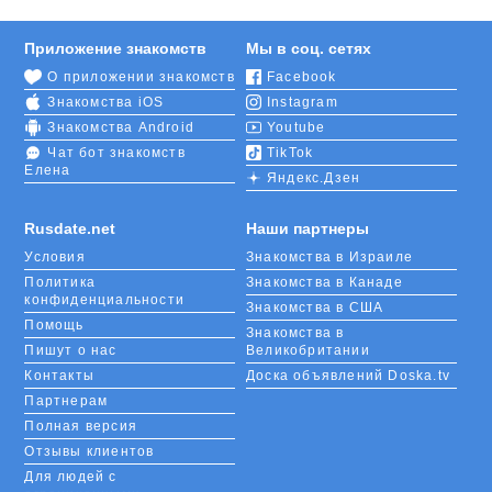
expand
contents
Приложение знакомств
Мы в соц. сетях
О приложении знакомств
Facebook
Знакомства iOS
Instagram
Знакомства Android
Youtube
Чат бот знакомств
TikTok
Елена
Яндекс.Дзен
Rusdate.net
Наши партнеры
Условия
Знакомства в Израиле
Политика
Знакомства в Канаде
конфиденциальности
Знакомства в США
Помощь
Знакомства в
Пишут о нас
Великобритании
Контакты
Доска объявлений Doska.tv
Партнерам
Полная версия
Отзывы клиентов
Для людей с