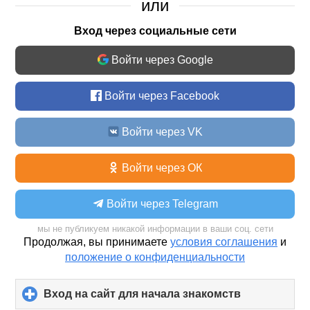
или
Вход через социальные сети
Войти через Google
Войти через Facebook
Войти через VK
Войти через ОК
Войти через Telegram
мы не публикуем никакой информации в ваши соц. сети
Продолжая, вы принимаете
условия соглашения
и
положение о конфиденциальности
Вход на сайт для начала знакомств
click
to