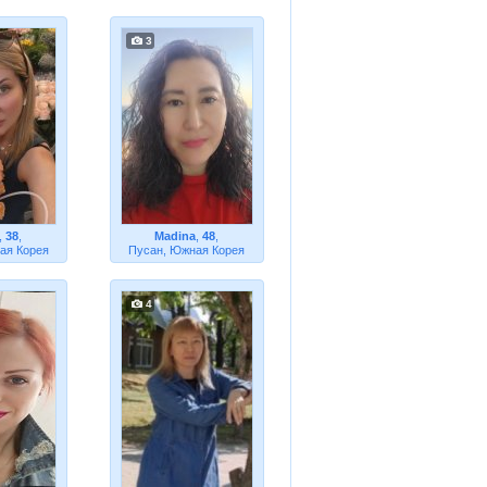
3
,
38
,
Madina
,
48
,
ая Корея
Пусан, Южная Корея
4