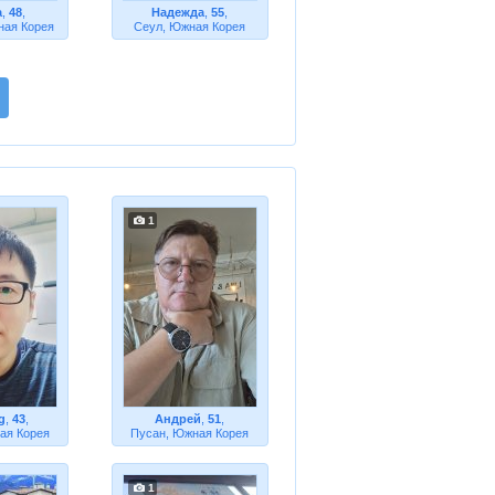
а
,
48
,
Надежда
,
55
,
ная Корея
Сеул, Южная Корея
1
g
,
43
,
Андрей
,
51
,
ая Корея
Пусан, Южная Корея
1