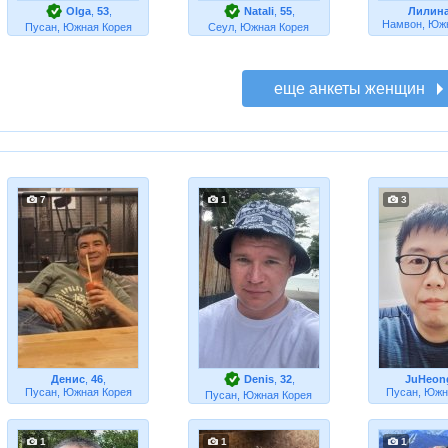
Olga
,
53
,
Natali
,
55
,
Лилин
Намвон, Юж
Пусан, Южная Корея
Сеул, Южная Корея
7
1
3
Денис
,
46
,
Denis
,
32
,
JuHeon
Пусан, Южная Корея
Пусан, Южн
Пусан, Южная Корея
1
1
1