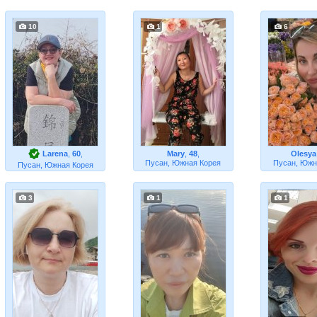
10
1
6
Larena
,
60
,
Mary
,
48
,
Olesya
Пусан, Южная Корея
Пусан, Южн
Пусан, Южная Корея
3
1
1