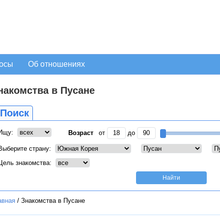
осы
Об отношениях
накомства в Пусане
Поиск
Ищу:
Возраст
от
до
Выберите страну:
Цель знакомства:
авная
/
Знакомства в Пусане