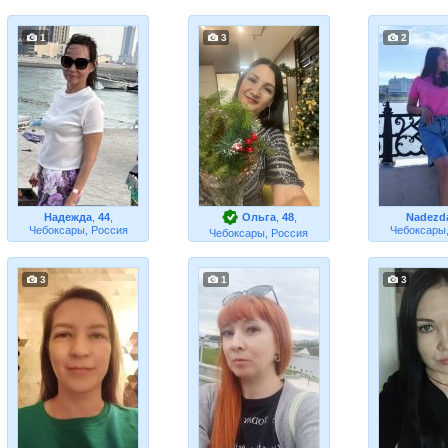
1
3
2
Надежда
,
44
,
Ольга
,
48
,
Nadezd
Чебоксары, Россия
Чебоксары,
Чебоксары, Россия
3
1
3