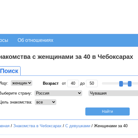
осы
Об отношениях
накомства с женщинами за 40 в Чебоксарах
Поиск
Ищу:
Возраст
от
до
Выберите страну:
Цель знакомства:
авная
/
Знакомства в Чебоксарах
/
С девушками
/
Женщинами за 40