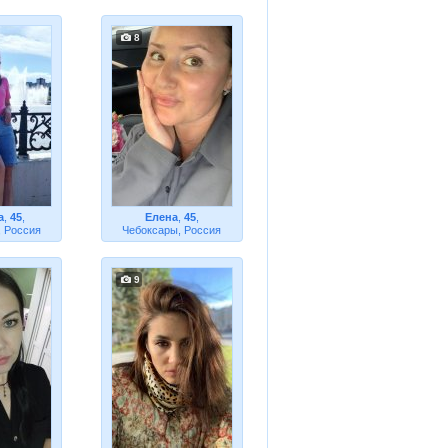
8
a
,
45
,
Елена
,
45
,
 Россия
Чебоксары, Россия
9