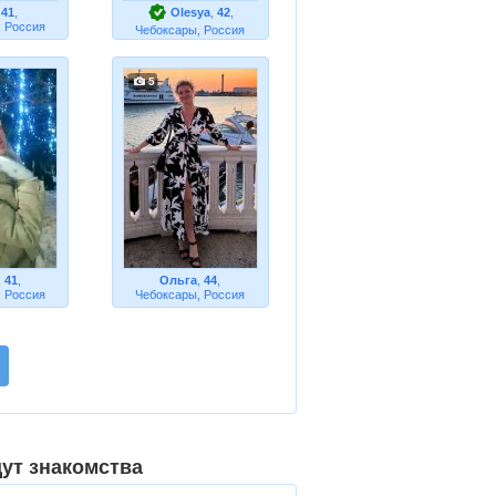
,
41
,
Olesya
,
42
,
 Россия
Чебоксары, Россия
5
,
41
,
Ольга
,
44
,
 Россия
Чебоксары, Россия
щут знакомства