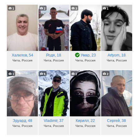
1
2
3
1
Халилов
, 54
Родя
, 18
Умар
, 23
Artyom
, 18
Чита, Россия
Чита, Россия
Чита, Россия
Чита, Россия
1
8
1
2
Эдуард
, 48
Vladimir
, 37
Кирилл
, 22
Сергей
, 38
Чита, Россия
Чита, Россия
Чита, Россия
Чита, Россия