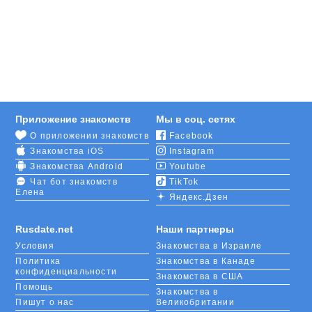
любви, дружбы и совместного проведения
свободного времени.
Сайт знакомств работает бесплатно в стандартном
режиме. Но можете расширить функции, пополнив
свой счет. За монетки можно выделить личную
анкету, включить невидимку, отправить
понравившемуся пользователю виртуальный
Приложение знакомств
Мы в соц. сетях
подарок. Знакомства онлайн схожи с виртуальной
О приложении знакомств
Facebook
игрой, главный приз в которой – реальные
Знакомства iOS
Instagram
отношения.
Знакомства Android
Youtube
Активные посетители поощряются монетами.
Чат бот знакомств
TikTok
Елена
Заходите в свой профиль каждый день, получайте
Яндекс.Дзен
ежедневную награду, крутите колесо фортуны.
Также дополнительно награждаются пользователи,
Rusdate.net
Наши партнеры
которые записывают видео, оставляют в своей
Условия
Знакомства в Израиле
анкете голосовое приветствие, приглашают
Политика
Знакомства в Канаде
друзей. Если будете проявлять активность,
конфиденциальности
Знакомства в США
сможете пользоваться привилегиями сайта без
Помощь
пополнения счета.
Знакомства в
Пишут о нас
Великобритании