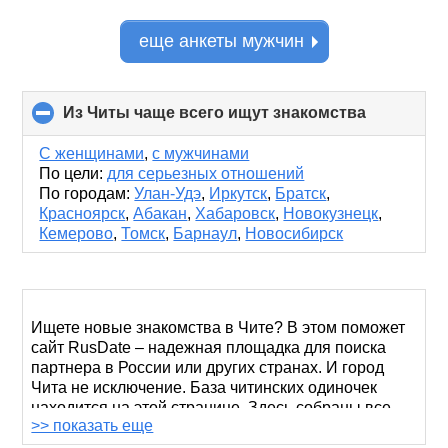
еще анкеты мужчин
Из Читы чаще всего ищут знакомства
click
to
collapse
С женщинами
,
с мужчинами
contents
По цели:
для серьезных отношений
По городам:
Улан-Удэ
,
Иркутск
,
Братск
,
Красноярск
,
Абакан
,
Хабаровск
,
Новокузнецк
,
Кемерово
,
Томск
,
Барнаул
,
Новосибирск
Ищете новые знакомства в Чите? В этом поможет
сайт RusDate – надежная площадка для поиска
партнера в России или других странах. И город
Чита не исключение. База читинских одиночек
находится на этой странице. Здесь собраны все
>> показать еще
анкеты мужчин и женщин из Читы, которых хотят
познакомиться для продолжительных отношений,