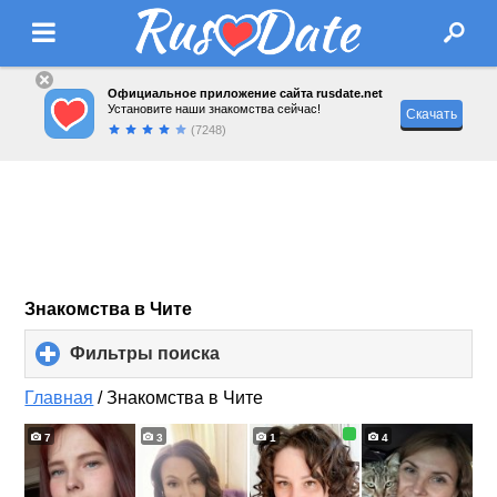
Официальное приложение сайта rusdate.net
Установите наши знакомства сейчас!
Скачать
(7248)
Знакомства в Чите
Фильтры поиска
click
to
expand
Главная
/
Знакомства в Чите
contents
7
3
1
4