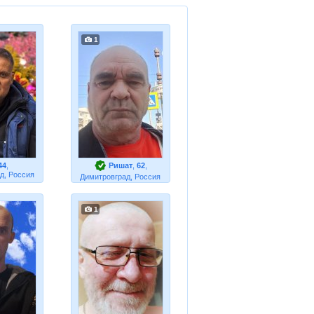
1
44
,
Ришат
,
62
,
д, Россия
Димитровград, Россия
1