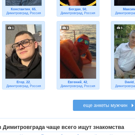
Константин
,
65
,
Богдан
,
50
,
Макси
Димитровград, Россия
Димитровград, Россия
Димитровгра
1
1
5
Егор
,
22
,
Евгений
,
42
,
David
Димитровград, Россия
Димитровград, Россия
Димитровгра
з Димитровграда чаще всего ищут знакомства