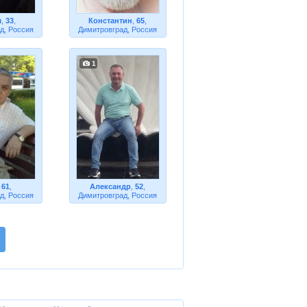
м
,
33
,
Константин
,
65
,
д, Россия
Димитровград, Россия
1
,
61
,
Александр
,
52
,
д, Россия
Димитровград, Россия