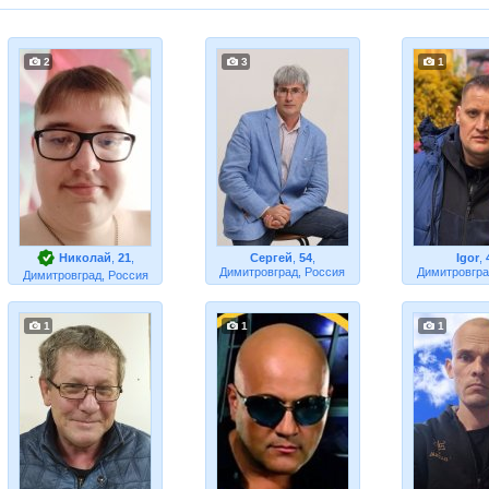
2
3
1
Николай
,
21
,
Сергей
,
54
,
Igor
,
Димитровград, Россия
Димитровгра
Димитровград, Россия
1
1
1