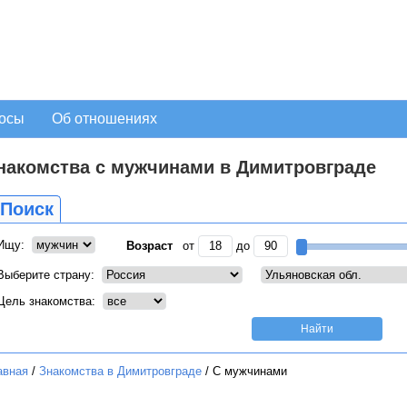
осы
Об отношениях
накомства с мужчинами в Димитровграде
Поиск
Ищу:
Возраст
от
до
Выберите страну:
Цель знакомства:
авная
/
Знакомства в Димитровграде
/
С мужчинами