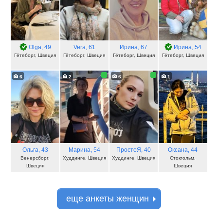
Olga
, 49
Vera
, 61
Ирина
, 67
Ирина
, 54
Гётеборг, Швеция
Гётеборг, Швеция
Гётеборг, Швеция
Гётеборг, Швеция
6
2
6
1
Ольга
, 43
Марина
, 54
ПростоЯ
, 40
Оксана
, 44
Венерсборг,
Худдинге, Швеция
Худдинге, Швеция
Стокгольм,
Швеция
Швеция
еще анкеты женщин