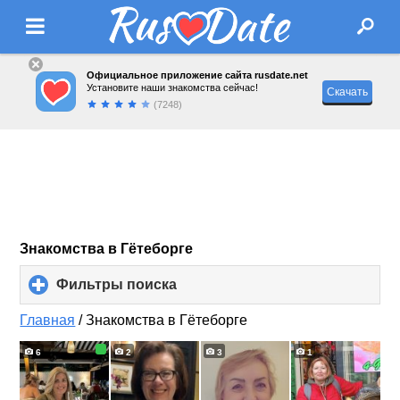
Официальное приложение сайта rusdate.net
Установите наши знакомства сейчас!
Скачать
(7248)
Знакомства в Гётеборге
Фильтры поиска
click
to
expand
Главная
/
Знакомства в Гётеборге
contents
6
2
3
1