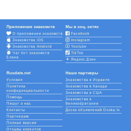
другу, стремлении предотвращать конфликтные
ситуации. Жители Гётеборга знают цену личных
границ, умеют их выстраивать и соблюдать.
Приложение знакомств
Мы в соц. сетях
Мужчины и женщины, выросшие в уважении к
О приложении знакомств
Facebook
классическим традициям, часто посвящают себя
Знакомства iOS
Instagram
семье и детям, справедливо разделяя домашние
обязанности. Большая часть шведов –
Знакомства Android
Youtube
интроверты, не стремящиеся к обширному кругу
Чат бот знакомств
TikTok
Елена
общения, поэтому завязывание знакомства с ними
Яндекс.Дзен
представляет определенные сложности.
Rusdate.net
Наши партнеры
Однако, если воспользоваться специальным
Условия
Знакомства в Израиле
мобильным приложением, можно быстро найти
Политика
Знакомства в Канаде
родственную душу в этой скандинавской стране.
конфиденциальности
Знакомства в США
На сайте RusDate размещены анкеты жителей
Помощь
Гётеборга, ищущие знакомства, с которыми после
Знакомства в
Пишут о нас
Великобритании
регистрации можно сразу начать онлайн-общение,
Контакты
Доска объявлений Doska.tv
а впоследствии перейти к более близкому контакту.
Партнерам
Полная версия
Отзывы клиентов