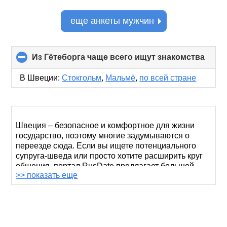
еще анкеты мужчин
Из Гётеборга чаще всего ищут знакомства
click
to
colla
В Швеции:
Стокгольм
,
Мальмё
,
по всей стране
conte
Швеция – безопасное и комфортное для жизни
государство, поэтому многие задумываются о
переезде сюда. Если вы ищете потенциального
супруга-шведа или просто хотите расширить круг
общения, портал RusDate предлагает большой
>> показать еще
выбор русскоязычных кандидатов для знакомства
в Гётеборге, втором по населенности шведском
городе после столицы.
Шведы и шведки - добрые и толерантные люди, их
общение основано на взаимном уважении друг к