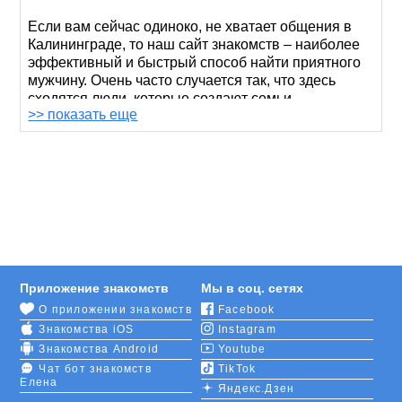
Если вам сейчас одиноко, не хватает общения в
Калининграде, то наш сайт знакомств – наиболее
эффективный и быстрый способ найти приятного
мужчину. Очень часто случается так, что здесь
сходятся люди, которые создают семьи.
>> показать еще
Главное, поймите для себя лично, что хотите
приобрести от общения, определите цель
знакомств и
создайте свою страницу
. Получите
доступ к одному из лучших сайтов, чтобы
познакомиться для: серьезных отношений,
создания семьи, флирта и дружеской переписки.
После бесплатной регистрации перед вами
откроется огромное количество анкет. И вы уже
Приложение знакомств
Мы в соц. сетях
сами выберете: завести ли романтические
О приложении знакомств
Facebook
отношения, найти друга по интересам или просто
Знакомства iOS
Instagram
весело провести время с парнями или мужчинами
в общении.
Знакомства Android
Youtube
Чат бот знакомств
TikTok
Елена
Функционал сайта является достаточно простым в
Яндекс.Дзен