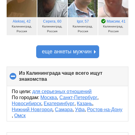
Aleksej
, 42
Серега
, 60
Igor
, 57
Максим
, 41
Калининград,
Калининград,
Калининград,
Калининград,
Россия
Россия
Россия
Россия
еще анкеты мужчин
Из Калининграда чаще всего ищут
знакомства
click
to
collapse
По цели:
для серьезных отношений
contents
По городам:
Москва
,
Санкт-Петербург
,
Новосибирск
,
Екатеринбург
,
Казань
,
Нижний Новгород
,
Самара
,
Уфа
,
Ростов-на-Дону
,
Омск