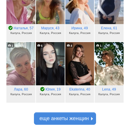
Наталья
, 57
Маруся
, 43
Ирина
, 49
Елена
, 61
Калуга, Россия
Калуга, Россия
Калуга, Россия
Калуга, Россия
1
6
4
1
Лара
, 60
Юлия
, 19
Ekaterina
, 40
Lena
, 49
Калуга, Россия
Калуга, Россия
Калуга, Россия
Калуга, Россия
еще анкеты женщин