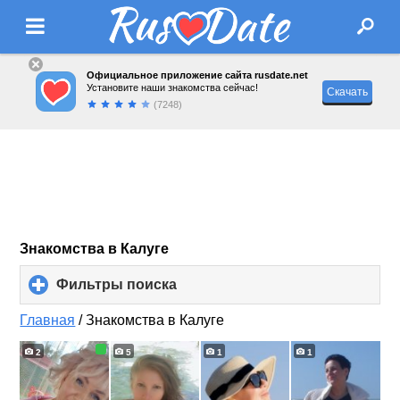
Официальное приложение сайта rusdate.net
Установите наши знакомства сейчас!
Скачать
(7248)
Знакомства в Калуге
Фильтры поиска
click
to
expand
Главная
/
Знакомства в Калуге
contents
2
5
1
1