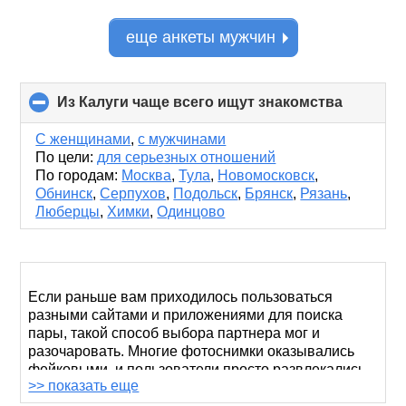
еще анкеты мужчин
Из Калуги чаще всего ищут знакомства
click
to
collapse
С женщинами
,
с мужчинами
contents
По цели:
для серьезных отношений
По городам:
Москва
,
Тула
,
Новомосковск
,
Обнинск
,
Серпухов
,
Подольск
,
Брянск
,
Рязань
,
Люберцы
,
Химки
,
Одинцово
Если раньше вам приходилось пользоваться
разными сайтами и приложениями для поиска
пары, такой способ выбора партнера мог и
разочаровать. Многие фотоснимки оказывались
фейковыми, и пользователи просто развлекались,
>> показать еще
а не пытались создать отношения. Но теперь
реальные знакомства в Калуге стали возможными