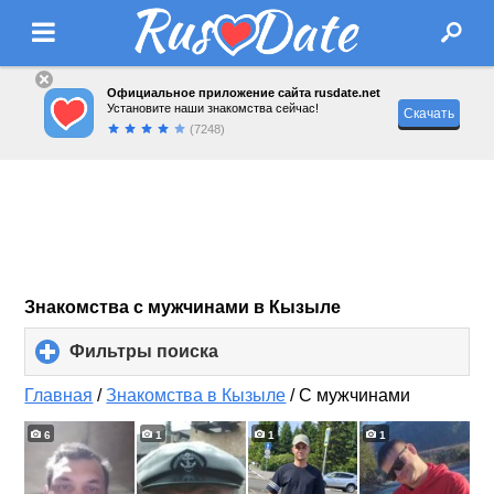
Официальное приложение сайта rusdate.net
Установите наши знакомства сейчас!
Скачать
(7248)
Знакомства с мужчинами в Кызыле
Фильтры поиска
click
to
expand
Главная
/
Знакомства в Кызыле
/
С мужчинами
contents
6
1
1
1