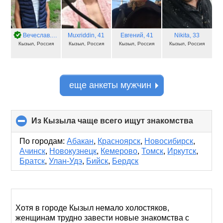
Вечеслав. Слава
Muxriddin
, 38
, 41
Евгений
, 41
Nikita
, 33
Кызыл, Россия
Кызыл, Россия
Кызыл, Россия
Кызыл, Россия
еще анкеты мужчин
Из Кызыла чаще всего ищут знакомства
click
to
collaps
По городам:
Абакан
,
Красноярск
,
Новосибирск
,
content
Ачинск
,
Новокузнецк
,
Кемерово
,
Томск
,
Иркутск
,
Братск
,
Улан-Удэ
,
Бийск
,
Бердск
Хотя в городе Кызыл немало холостяков,
женщинам трудно завести новые знакомства с