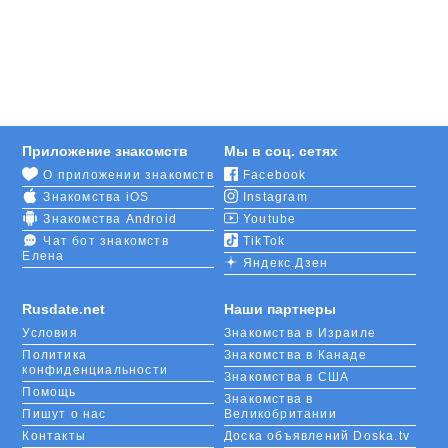
можно устроить первое свидание: Пинпарк,
набережная Сырдарьи, канал Саркырама….
Гулять по этим живописным уголкам в одиночестве
просто невозможно, поэтому обязательно найдите
себе пару в Интернете.
Все пользуются нашим сайтом по-разному. Одним
Приложение знакомств
Мы в соц. сетях
нравится просто заходить на странички
О приложении знакомств
Facebook
пользователей, кликая на фото. Другие
Знакомства iOS
Instagram
предпочитают сначала отфильтровать их по
определенным критериям и только потом
Знакомства Android
Youtube
выбирать из результатов. Третьи ждут, когда к ним
Чат бот знакомств
TikTok
Елена
кто-то зайдет или напишет сообщение.
Яндекс.Дзен
Ваше знакомство в Кызылорде будет таким, каким
Rusdate.net
Наши партнеры
вы захотите. Спонтанным или запланированным,
Условия
Знакомства в Израиле
приятным или поначалу не очень. Вы всегда
Политика
Знакомства в Канаде
можете заблокировать навязчивого пользователя и
конфиденциальности
Знакомства в США
общаться только с теми, кто вам нравится.
Помощь
Знакомства в
Пишут о нас
Великобритании
Контакты
Доска объявлений Doska.tv