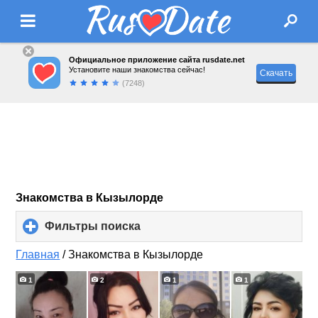
Официальное приложение сайта rusdate.net
Установите наши знакомства сейчас!
Скачать
(7248)
Знакомства в Кызылорде
Фильтры поиска
click
to
expand
Главная
/
Знакомства в Кызылорде
contents
1
2
1
1