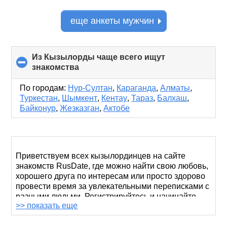
еще анкеты мужчин
Из Кызылорды чаще всего ищут
знакомства
click
to
collapse
По городам:
Нур-Султан
,
Караганда
,
Алматы
,
contents
Туркестан
,
Шымкент
,
Кентау
,
Тараз
,
Балхаш
,
Байконур
,
Жезказган
,
Актобе
Приветствуем всех кызылординцев на сайте
знакомств RusDate, где можно найти свою любовь,
хорошего друга по интересам или просто здорово
провести время за увлекательными переписками с
разными людьми. Регистрируйтесь и начинайте
>> показать еще
общаться прямо сейчас.
В Кызылорде так много романтических мест, где