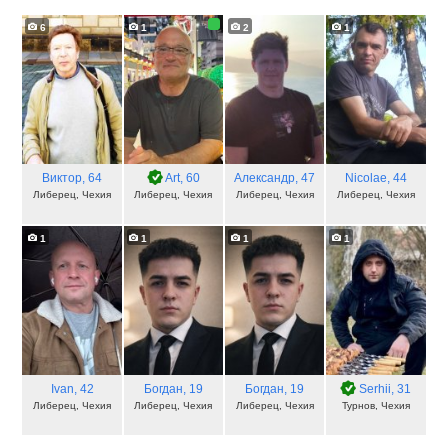
6
1
2
1
Виктор
, 64
Art
, 60
Александр
, 47
Nicolae
, 44
Либерец, Чехия
Либерец, Чехия
Либерец, Чехия
Либерец, Чехия
1
1
1
1
Ivan
, 42
Богдан
, 19
Богдан
, 19
Serhii
, 31
Либерец, Чехия
Либерец, Чехия
Либерец, Чехия
Турнов, Чехия