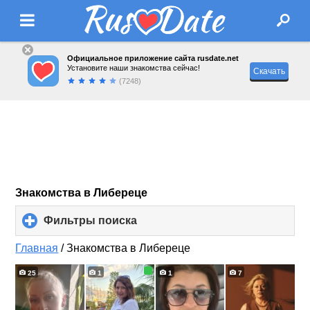
Официальное приложение сайта rusdate.net
Установите наши знакомства сейчас!
Скачать
(7248)
Знакомства в Либереце
Фильтры поиска
click
to
expand
Главная
/
Знакомства в Либереце
contents
25
1
1
7