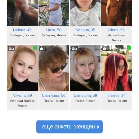
Helena
, 45
Ната
, 50
Svitlana
, 35
Olena
, 59
Либерец, Чехия
Либерец, Чехия
Либерец, Чехия
Ческа-Липа,
Чехия
4
2
4
2
Viktoria
, 39
Светлана
, 56
Светлана
, 59
Insides
, 24
Усти-над-Лабем,
Прага, Чехия
Прага, Чехия
Прага, Чехия
Чехия
еще анкеты женщин