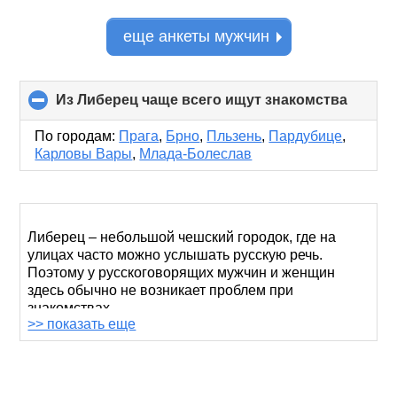
еще анкеты мужчин
Из Либерец чаще всего ищут знакомства
click
to
collap
По городам:
Прага
,
Брно
,
Пльзень
,
Пардубице
,
conten
Карловы Вары
,
Млада-Болеслав
Либерец – небольшой чешский городок, где на
улицах часто можно услышать русскую речь.
Поэтому у русскоговорящих мужчин и женщин
здесь обычно не возникает проблем при
знакомствах.
>> показать еще
Однако в таком уютном городе, полном прекрасно
сохранившейся средневековой старины, есть
немало людей, испытывающих неловкость при
контакте с незнакомцами. При этом они тоже хотят