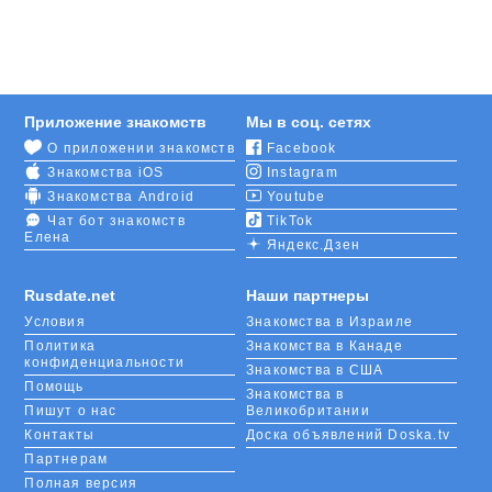
создать семью или найти верных друзей. На
помощь приходит сайт RusDate, предлагающий
комфортные условия для знакомства, начала
диалога и удобные функции для продолжения
общения.
Приложение знакомств
Мы в соц. сетях
О приложении знакомств
Facebook
После регистрации вам станут доступны онлайн-
Знакомства iOS
Instagram
чаты, опция ведения видеотрансляций,
увлекательные игры и опросники. Вам не стоит
Знакомства Android
Youtube
беспокоиться о том, что общаетесь с фейковой
Чат бот знакомств
TikTok
Елена
личностью, поскольку все анкеты проверяются.
Яндекс.Дзен
Самым смелым и решительно настроенным
Rusdate.net
Наши партнеры
мобильное приложение
RusDate с помощью
Условия
Знакомства в Израиле
функции геолокации быстро найдет объект для
Политика
Знакомства в Канаде
знакомства в Либереце из числа пользователей
конфиденциальности
Знакомства в США
сервиса, находящихся неподалеку от вас.
Помощь
Знакомства в
Пишут о нас
Великобритании
Контакты
Доска объявлений Doska.tv
Партнерам
Полная версия