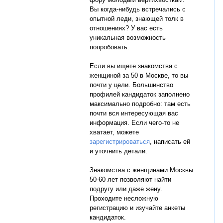
Вы когда-нибудь встречались с
опытной леди, знающей толк в
отношениях? У вас есть
уникальная возможность
попробовать.
Если вы ищете знакомства с
женщиной за 50 в Москве, то вы
почти у цели. Большинство
профилей кандидаток заполнено
максимально подробно: там есть
почти вся интересующая вас
информация. Если чего-то не
хватает, можете
зарегистрироваться
, написать ей
и уточнить детали.
Знакомства с женщинами Москвы
50-60 лет позволяют найти
подругу или даже жену.
Проходите несложную
регистрацию и изучайте анкеты
кандидаток.