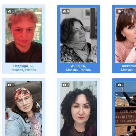
1
5
4
Надежда
,
55
,
Анна
,
56
,
Анжели
Москва, Россия
Москва, Россия
Москва, 
1
7
3