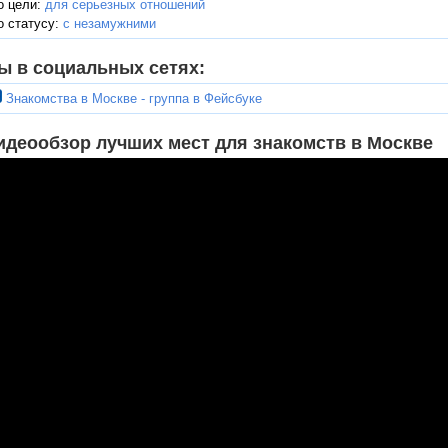
о цели:
для серьезных отношений
о статусу:
с незамужними
ы в социальных сетях:
Знакомства в Москве - группа в Фейсбуке
идеообзор лучших мест для знакомств в Москве