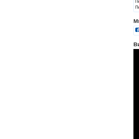
П
П
М
В