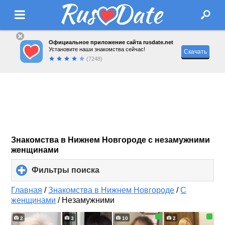
Официальное приложение сайта rusdate.net
Установите наши знакомства сейчас!
Скачать
(7248)
Знакомства в Нижнем Новгороде с незамужними
женщинами
Фильтры поиска
click
to
expand
Главная
/
Знакомства в Нижнем Новгороде
/
С
contents
женщинами
/
Незамужними
2
3
10
2