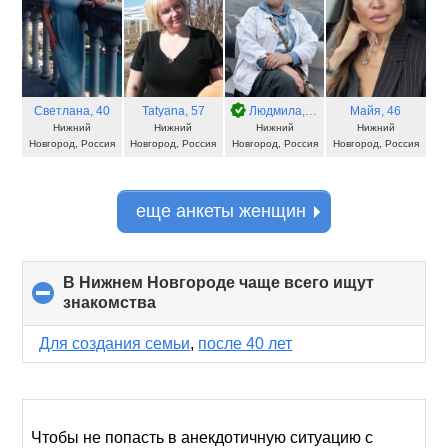
Светлана
, 40
Tatyana
, 57
Людмила
, 52
Майя
, 46
Нижний
Нижний
Нижний
Нижний
Новгород, Россия
Новгород, Россия
Новгород, Россия
Новгород, Россия
еще анкеты женщин
В Нижнем Новгороде чаще всего ищут
знакомства
click
to
collapse
Для создания семьи
,
после 40 лет
contents
Чтобы не попасть в анекдотичную ситуацию с