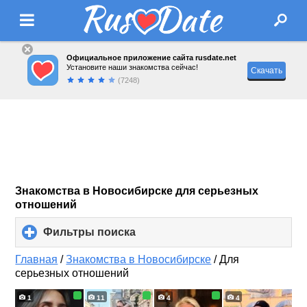
Официальное приложение сайта rusdate.net
Установите наши знакомства сейчас!
Скачать
(7248)
Знакомства в Новосибирске для серьезных
отношений
Фильтры поиска
click
to
expand
Главная
/
Знакомства в Новосибирске
/
Для
contents
серьезных отношений
1
11
4
4