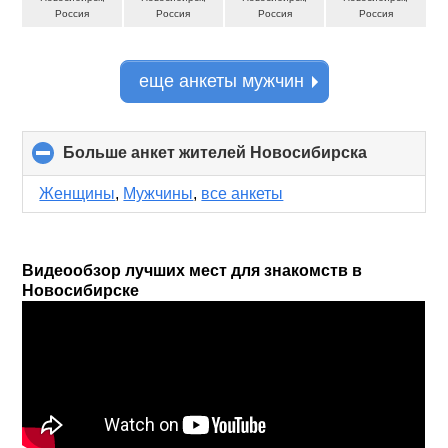
Россия
Россия
Россия
Россия
еще анкеты мужчин
Больше анкет жителей Новосибирска
click
to
collapse
Женщины
,
Мужчины
,
все анкеты
contents
Видеообзор лучших мест для знакомств в
Новосибирске