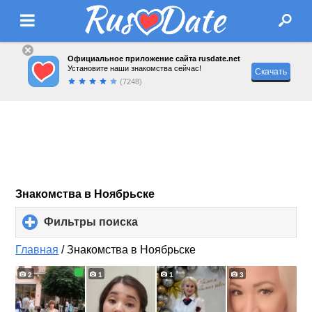
Официальное приложение сайта rusdate.net
Установите наши знакомства сейчас!
Скачать
(7248)
Знакомства в Ноябрьске
Фильтры поиска
click
to
expand
Главная
/
Знакомства в Ноябрьске
contents
2
1
1
3