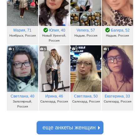
Мария
, 71
Юлия
, 40
Venera
, 57
Багира
, 52
Ноябрьск, Россия
Новый Уренгой,
Надым, Россия
Надым, Россия
Россия
1
5
1
1
Светлана
, 40
Ирина
, 46
Светлана
, 50
Екатерина
, 33
Заполярный,
Салехард, Россия
Салехард, Россия
Салехард, Россия
Россия
еще анкеты женщин