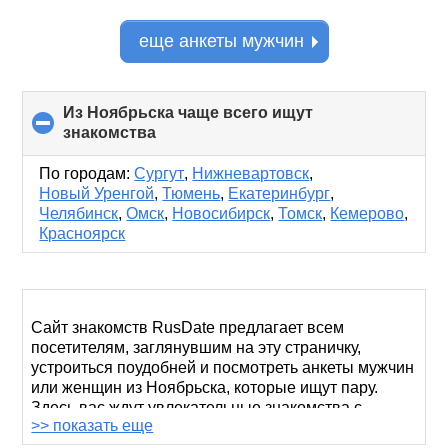
еще анкеты мужчин
Из Ноябрьска чаще всего ищут
знакомства
click
to
collapse
По городам:
Сургут
,
Нижневартовск
,
contents
Новый Уренгой
,
Тюмень
,
Екатеринбург
,
Челябинск
,
Омск
,
Новосибирск
,
Томск
,
Кемерово
,
Красноярск
Сайт знакомств RusDate предлагает всем
посетителям, заглянувшим на эту страничку,
устроиться поудобней и посмотреть анкеты мужчин
или женщин из Ноябрьска, которые ищут пару.
Здесь вас ждут увлекательные знакомства с
>> показать еще
противоположным полом.