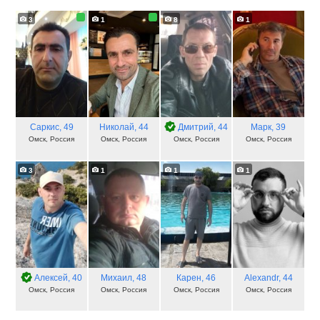
3
1
8
1
Саркис
, 49
Николай
, 44
Дмитрий
, 44
Марк
, 39
Омск, Россия
Омск, Россия
Омск, Россия
Омск, Россия
3
1
1
1
Алексей
, 40
Михаил
, 48
Карен
, 46
Alexandr
, 44
Омск, Россия
Омск, Россия
Омск, Россия
Омск, Россия