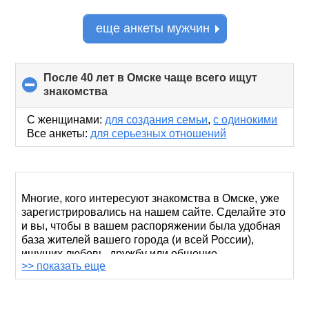
еще анкеты мужчин
После 40 лет в Омске чаще всего ищут
знакомства
click
to
collapse
С женщинами:
для создания семьи
,
с одинокими
contents
Все анкеты:
для серьезных отношений
Многие, кого интересуют знакомства в Омске, уже
зарегистрировались на нашем сайте. Сделайте это
и вы, чтобы в вашем распоряжении была удобная
база жителей вашего города (и всей России),
ищущих любовь, дружбу или общение.
>> показать еще
У нас знакомятся люди всех возрастов. Те, кому за
40, особенно активно ищут пару, потому что
мужчины, разменявшие пятый десяток, уже