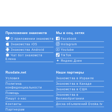
созрели к женитьбе, а сорокалетние женщины
очень хотят романтики. И это здорово, когда они
находят друг друга на RusDate.
Наш сайт знакомств удобен тем, что можно не
сразу писать понравившемуся пользователю, а
Приложение знакомств
Мы в соц. сетях
сначала заигрывать с ним, ставя лайки. Если вы
О приложении знакомств
Facebook
получите ответное сердечко, ваша симпатия
Знакомства iOS
Instagram
взаимна. И можно смело писать первое
сообщение.
Знакомства Android
Youtube
Чат бот знакомств
TikTok
Елена
Если вы уже женаты (замужем), то можете
Яндекс.Дзен
поискать себе здесь партнера для утренней
пробежки, товарища для совместного изучения
Rusdate.net
Наши партнеры
языка или спутника для путешествия.
Условия
Знакомства в Израиле
Политика
Знакомства в Канаде
конфиденциальности
Знакомства в США
Помощь
Знакомства в
Пишут о нас
Великобритании
Контакты
Доска объявлений Doska.tv
Партнерам