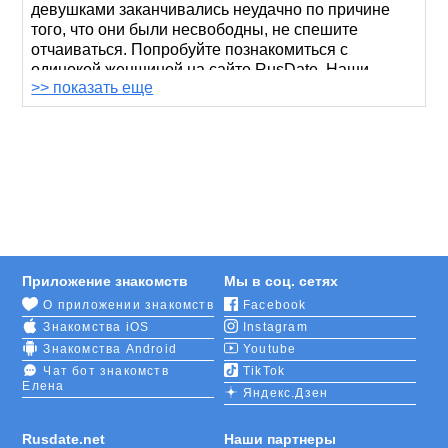
девушками заканчивались неудачно по причине
того, что они были несвободны, не спешите
отчаиваться. Попробуйте познакомиться с
одинокой женщиной на сайте RusDate. Наши
>> показать еще
пользовательницы открыто пишут о своем
семейном и гражданском положении, поэтому вы
не попадете впросак и не потратите время зря.
Чтобы найти девушку для знакомства, сначала
нужно
зарегистрироваться
. Ваша анкета – это
визитная карточка, в которой можно рассказать о
себе. Кстати, у нас есть не только молодые
девушки, но и женщины в возрасте. Так что можете
заодно зарегистрировать здесь своего одинокого
Приложение знакомств
Мы в соц. сетях
папу, дядю или даже деда.
О приложении знакомств
Facebook
Знакомства iOS
Instagram
Начать виртуальное знакомство с женщиной в
Перми рекомендуем с оценки ее фотографии. Ей
Знакомства Android
Youtube
это польстит, и она обратит внимание на ваш
Чат бот знакомств
TikTok
Елена
аккаунт. Старайтесь писать о себе правду, потому
Яндекс.Дзен
что рано или поздно весь обман всплывет, и это
насторожит вашу спутницу.
Rusdate.net
Наши партнеры