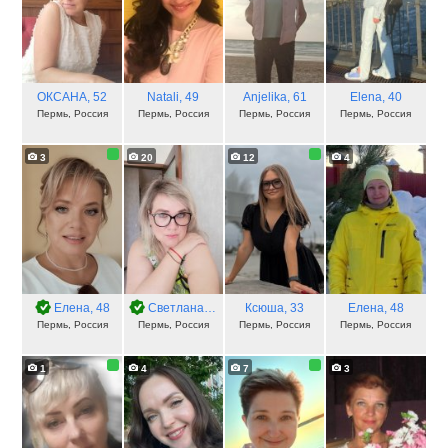
OКСАНА
, 52
Natali
, 49
Anjelika
, 61
Elena
, 40
Пермь, Россия
Пермь, Россия
Пермь, Россия
Пермь, Россия
3
20
12
4
Елена
, 48
Светлана
, 47
Ксюша
, 33
Елена
, 48
Пермь, Россия
Пермь, Россия
Пермь, Россия
Пермь, Россия
1
4
7
3