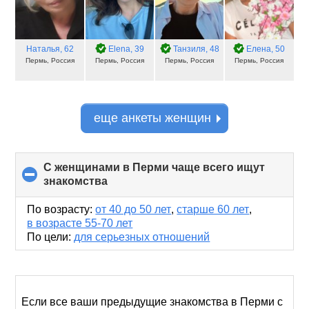
Наталья
, 62
Elena
, 39
Танзиля
, 48
Елена
, 50
Пермь, Россия
Пермь, Россия
Пермь, Россия
Пермь, Россия
еще анкеты женщин
С женщинами в Перми чаще всего ищут
знакомства
click
to
collapse
По возрасту:
от 40 до 50 лет
,
старше 60 лет
,
contents
в возрасте 55-70 лет
По цели:
для серьезных отношений
Если все ваши предыдущие знакомства в Перми с