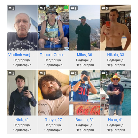
1
9
8
5
Vladimir vanja
, 58
Просто Солнечный
, 46
Milos
, 36
Nikola
, 33
Подгорица,
Подгорица,
Подгорица,
Подгорица,
Черногория
Черногория
Черногория
Черногория
1
1
1
1
Nick
, 41
Элнур
, 27
Brunno
, 31
Иван
, 41
Подгорица,
Подгорица,
Подгорица,
Подгорица,
Черногория
Черногория
Черногория
Черногория