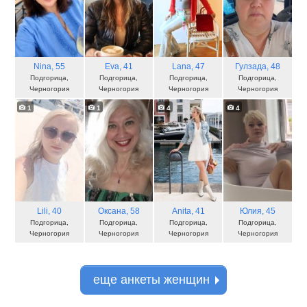
Nina
, 55
Eva
, 41
Lana
, 47
Гулзада
, 48
Подгорица,
Подгорица,
Подгорица,
Подгорица,
Черногория
Черногория
Черногория
Черногория
1
1
4
4
Lili
, 40
Оксана
, 58
Anita
, 41
Юлия
, 45
Подгорица,
Подгорица,
Подгорица,
Подгорица,
Черногория
Черногория
Черногория
Черногория
еще анкеты женщин