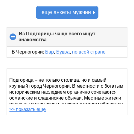
еще анкеты мужчин
Из Подгорицы чаще всего ищут
знакомства
click
to
collapse
В Черногории:
Бар
,
Будва
,
по всей стране
contents
Подгорица – не только столица, но и самый
крупный город Черногории. В местности с богатым
историческим наследием органично сочетаются
османские и славянские обычаи. Местные жители
радушны и отзывчивы, с удовольствием общаются
>> показать еще
с незнакомцами, но тщательно подходят к выбору
спутника жизни.
Если вы хотите создать семью или найти новых
друзей, а языковой барьер встал преградой на