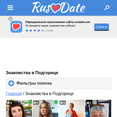
Официальное приложение сайта rusdate.net
Установите наши знакомства сейчас!
Скачать
(7248)
Знакомства в Подгорице
Фильтры поиска
click
to
expand
Главная
/
Знакомства в Подгорице
contents
4
5
9
2