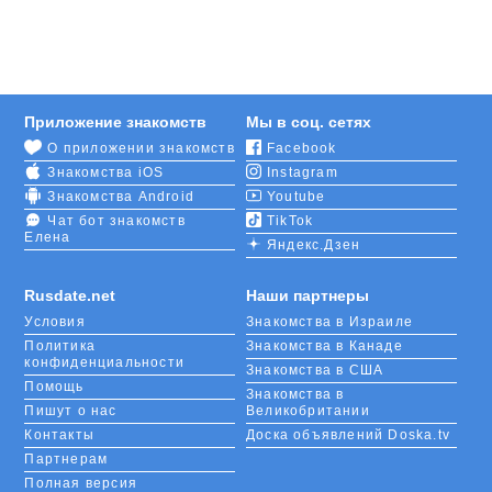
пути, воспользуйтесь необычайно широким
функционалом сайта знакомств RusDate, который
предлагает помощь в поиске пары
русскоговорящим членам общины.
Приложение знакомств
Мы в соц. сетях
На портале собрано множество анкет мужчин и
О приложении знакомств
Facebook
женщин, ищущих знакомства в Подгорице. Чтобы
Знакомства iOS
Instagram
получить доступ к переписке в чате с
приглянувшимся потенциальным партнером,
Знакомства Android
Youtube
потребуется
регистрация
. После проверки
Чат бот знакомств
TikTok
Елена
аккаунта вы сможете отправлять понравившимся
Яндекс.Дзен
пользователям онлайн-послания и виртуальные
подарки, проходить познавательные опросы и
Rusdate.net
Наши партнеры
играть в «
Симпатии
», проставляя лайки под
Условия
Знакомства в Израиле
заинтересовавшими вас фотографиями.
Политика
Знакомства в Канаде
конфиденциальности
Знакомства в США
Для самых решительно настроенных
Помощь
мобильное приложение
RusDate предлагает поиск
Знакомства в
Пишут о нас
Великобритании
пользователей сервиса, находящихся неподалеку,
Контакты
Доска объявлений Doska.tv
с помощью опции геолокации.
Партнерам
Полная версия