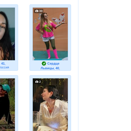
30
,
41
,
Сердце
Россия
Львицы
,
40
,
Рязань, Россия
2