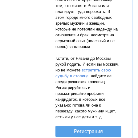
тем, кто живет в Рязани или
планирует туда переехать. В
этом городе много свободных
зрелых мужчин и женщин,
которые не потеряли надежду на
отношения и брак, несмотря на
серьезный опыт (полезный и не
очень) за плечами.
Кстати, от Рязани до Москвы
рукой подать. И если вы москвич,
но не можете
встретить свою
судьбу в столице
, найдите ее
среди рязанских красавиц.
Регистрируйтесь и
просматривайте профили
кандидаток, в которых все
указано: готова ли она к
переезду, какого мужчину ищет,
есть ли у нее дети и т. д.