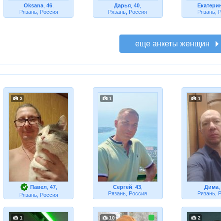
Oksana
,
46
,
Дарья
,
40
,
Екатери
Рязань, Россия
Рязань, Россия
Рязань, 
3
1
1
Павел
,
47
,
Сергей
,
43
,
Дима
Рязань, Россия
Рязань, 
Рязань, Россия
1
10
2