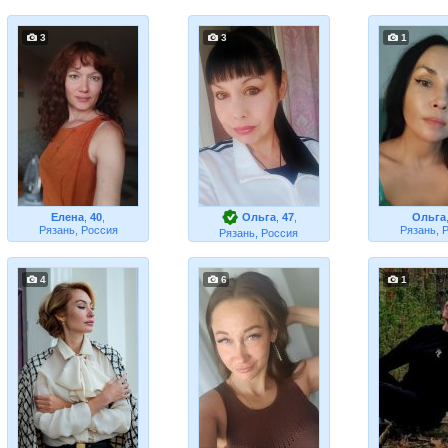
3
3
1
Елена
,
40
,
Ольга
,
47
,
Ольга
Рязань, Россия
Рязань, 
Рязань, Россия
4
6
1