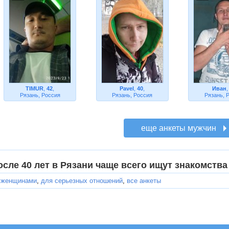
TIMUR
,
42
,
Pavel
,
40
,
Иван
Рязань, Россия
Рязань, Россия
Рязань, 
осле 40 лет в Рязани чаще всего ищут знакомства
 женщинами
,
для серьезных отношений
,
все анкеты