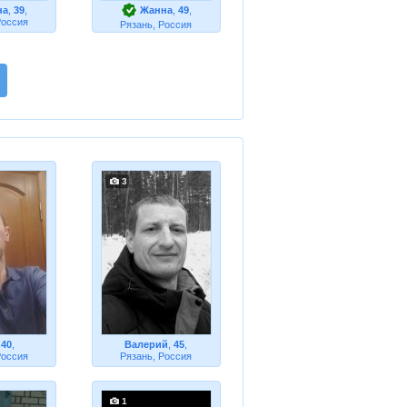
на
,
39
,
Жанна
,
49
,
Россия
Рязань, Россия
3
,
40
,
Валерий
,
45
,
Россия
Рязань, Россия
1