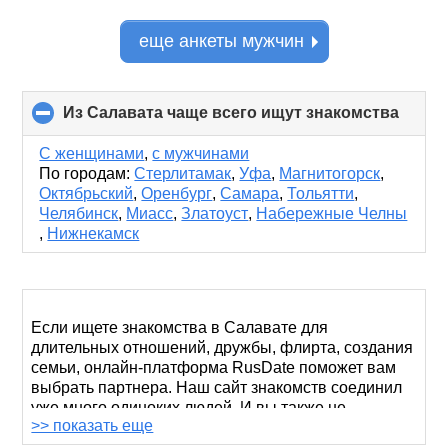
еще анкеты мужчин
Из Салавата чаще всего ищут знакомства
click
to
collap
С женщинами
,
с мужчинами
conte
По городам:
Стерлитамак
,
Уфа
,
Магнитогорск
,
Октябрьский
,
Оренбург
,
Самара
,
Тольятти
,
Челябинск
,
Миасс
,
Златоуст
,
Набережные Челны
,
Нижнекамск
Если ищете знакомства в Салавате для
длительных отношений, дружбы, флирта, создания
семьи, онлайн-платформа RusDate поможет вам
выбрать партнера. Наш сайт знакомств соединил
уже много одиноких людей. И вы также не
>> показать еще
останетесь без пары.