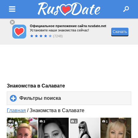
Официальное приложение сайта rusdate.net
Установите наши знакомства сейчас!
Скачать
(7248)
Знакомства в Салавате
Фильтры поиска
click
to
expand
Главная
/
Знакомства в Салавате
contents
5
3
1
1