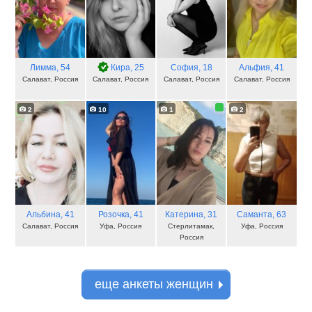
Лимма
, 54
Кира
, 25
София
, 18
Альфия
, 41
Салават, Россия
Салават, Россия
Салават, Россия
Салават, Россия
2
10
1
2
Альбина
, 41
Розочка
, 41
Катерина
, 31
Саманта
, 63
Салават, Россия
Уфа, Россия
Стерлитамак,
Уфа, Россия
Россия
еще анкеты женщин