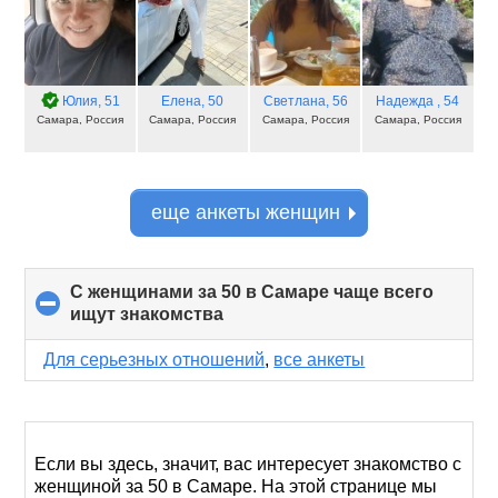
Юлия
, 51
Елена
, 50
Светлана
, 56
Надежда
, 54
Самара, Россия
Самара, Россия
Самара, Россия
Самара, Россия
еще анкеты женщин
С женщинами за 50 в Самаре чаще всего
ищут знакомства
click
to
collapse
Для серьезных отношений
,
все анкеты
contents
Если вы здесь, значит, вас интересует знакомство с
женщиной за 50 в Самаре. На этой странице мы