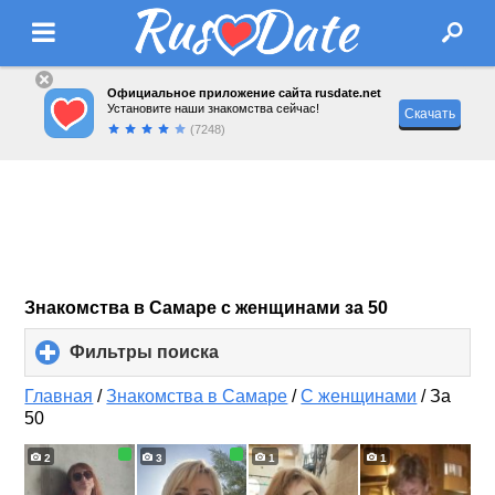
Официальное приложение сайта rusdate.net
Установите наши знакомства сейчас!
Скачать
(7248)
Знакомства в Самаре с женщинами за 50
Фильтры поиска
click
to
expand
Главная
/
Знакомства в Самаре
/
С женщинами
/
За
contents
50
2
3
1
1