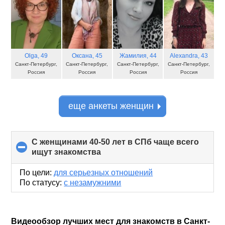
Olga
, 49
Оксана
, 45
Жамилия
, 44
Alexandra
, 43
Санкт-Петербург,
Санкт-Петербург,
Санкт-Петербург,
Санкт-Петербург,
Россия
Россия
Россия
Россия
еще анкеты женщин
С женщинами 40-50 лет в СПб чаще всего
ищут знакомства
click
to
collapse
По цели:
для серьезных отношений
contents
По статусу:
с незамужними
Видеообзор лучших мест для знакомств в Санкт-