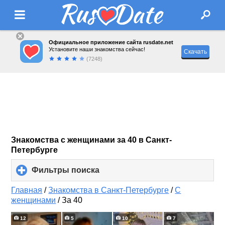
Официальное приложение сайта rusdate.net
Установите наши знакомства сейчас!
Скачать
(7248)
Знакомства с женщинами за 40 в Санкт-
Петербурге
Фильтры поиска
click
to
expand
Главная
/
Знакомства в Санкт-Петербурге
/
С
contents
женщинами
/
За 40
12
5
10
7