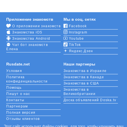
дамы выбирают Интернет.
Если вам нужна подруга или возлюбленная другой
Приложение знакомств
Мы в соц. сетях
возрастной категории, укажите это в запросе.
О приложении знакомств
Facebook
Наши кандидатки стараются честно указывать,
Знакомства iOS
Instagram
сколько им лет, потому что при продолжении
общения тайна все равно откроется.
Знакомства Android
Youtube
Чат бот знакомств
TikTok
Елена
Для знакомства с женщинами 40-50 лет в Питере
Яндекс.Дзен
вам понадобится только
регистрация
на сайте и
немножко обаяния. Обратите на себя внимание
Rusdate.net
Наши партнеры
оригинальной фразой, красивой цитатой из
Условия
Знакомства в Израиле
фильма или яркой картинкой розы.
Политика
Знакомства в Канаде
конфиденциальности
Знакомства в США
Помощь
Знакомства в
Пишут о нас
Великобритании
Контакты
Доска объявлений Doska.tv
Партнерам
Полная версия
Отзывы клиентов
Для людей с
Этот сайт использует файлы cookies, для того, чтобы улучшить ваш