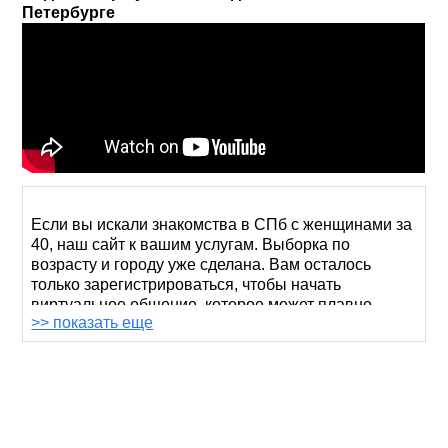
Петербурге
Если вы искали знакомства в СПб с женщинами за
40, наш сайт к вашим услугам. Выборка по
возрасту и городу уже сделана. Вам осталось
только зарегистрироваться, чтобы начать
виртуальное общение, которое может плавно
>> показать еще
перетечь в реальное.
Женщины после 40 лет обычно ищут свою судьбу
на сайтах из-за занятости. У них есть работа и дети,
которых нужно воспитывать, поэтому на личную
жизнь времени совсем не остается. И вместо
походов в театры или бары Санкт-Петербурга