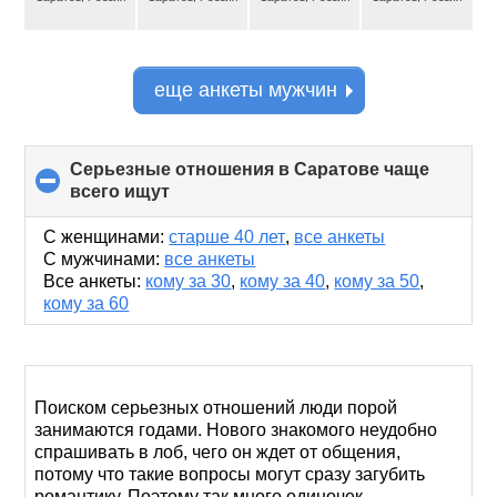
еще анкеты мужчин
Серьезные отношения в Саратове чаще
всего ищут
click
to
collapse
С женщинами:
старше 40 лет
,
все анкеты
contents
С мужчинами:
все анкеты
Все анкеты:
кому за 30
,
кому за 40
,
кому за 50
,
кому за 60
Поиском серьезных отношений люди порой
занимаются годами. Нового знакомого неудобно
спрашивать в лоб, чего он ждет от общения,
потому что такие вопросы могут сразу загубить
романтику. Поэтому так много одиночек.