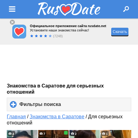
Официальное приложение сайта rusdate.net
Установите наши знакомства сейчас!
Скачать
(7248)
Знакомства в Саратове для серьезных
отношений
Фильтры поиска
click
to
expand
Главная
/
Знакомства в Саратове
/
Для серьезных
contents
отношений
4
7
2
1