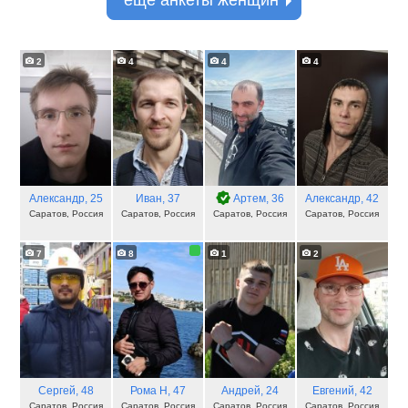
еще анкеты женщин
2
4
4
4
Александр
, 25
Иван
, 37
Артем
, 36
Александр
, 42
Саратов, Россия
Саратов, Россия
Саратов, Россия
Саратов, Россия
7
8
1
2
Сергей
, 48
Рома Н
, 47
Андрей
, 24
Евгений
, 42
Саратов, Россия
Саратов, Россия
Саратов, Россия
Саратов, Россия