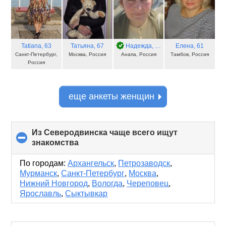
Tatiana
, 63
Татьяна
, 67
Надежда
, 61
Елена
, 61
Санкт-Петербург,
Москва, Россия
Анапа, Россия
Тамбов, Россия
Россия
еще анкеты женщин
Из Северодвинска чаще всего ищут
знакомства
click
to
collapse
По городам:
Архангельск
,
Петрозаводск
,
contents
Мурманск
,
Санкт-Петербург
,
Москва
,
Нижний Новгород
,
Вологда
,
Череповец
,
Ярославль
,
Сыктывкар