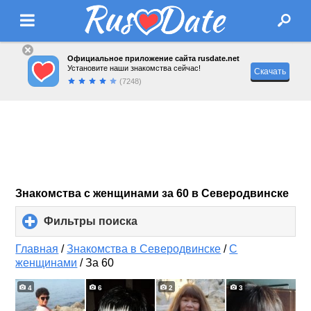
Официальное приложение сайта rusdate.net
Установите наши знакомства сейчас!
Скачать
(7248)
Знакомства с женщинами за 60 в Северодвинске
Фильтры поиска
click
to
expand
Главная
/
Знакомства в Северодвинске
/
С
contents
женщинами
/
За 60
4
6
2
3