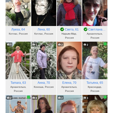
Луиза
, 64
Лена
, 60
Света
, 61
Светлана
, 61
Котлас, Россия
Котлас, Россия
Нарьян-Мар,
Архангельск,
Россия
Россия
5
1
2
2
Tamara
, 63
Анна
, 70
Елена
, 70
Татьяна
, 65
Архангельск,
Коноша, Россия
Архангельск,
Краснодар,
Россия
Россия
Россия
2
8
2
3