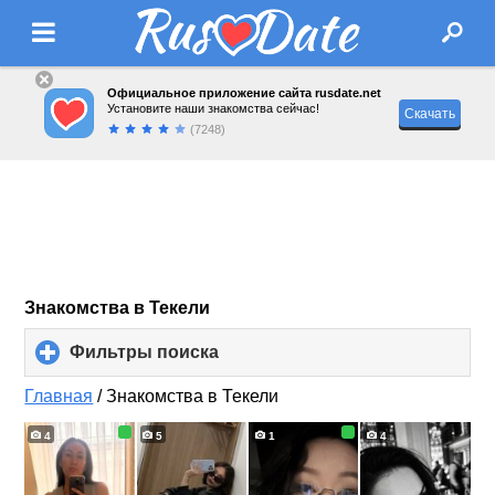
Официальное приложение сайта rusdate.net
Установите наши знакомства сейчас!
Скачать
(7248)
Знакомства в Текели
Фильтры поиска
click
to
expand
Главная
/
Знакомства в Текели
contents
4
5
1
4