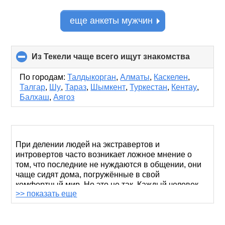
еще анкеты мужчин
Из Текели чаще всего ищут знакомства
click
to
collapse
По городам:
Талдыкорган
,
Алматы
,
Каскелен
,
contents
Талгар
,
Шу
,
Тараз
,
Шымкент
,
Туркестан
,
Кентау
,
Балхаш
,
Аягоз
При делении людей на экстравертов и
интровертов часто возникает ложное мнение о
том, что последние не нуждаются в общении, они
чаще сидят дома, погружённые в свой
комфортный мир. Но это не так. Каждый человек
>> показать еще
нуждается в общении, в обмене мыслями и
чувствами. Просто интроверты нуждаются в
комфортном и доверительном общении, часто
предпочитают общение в интернете.