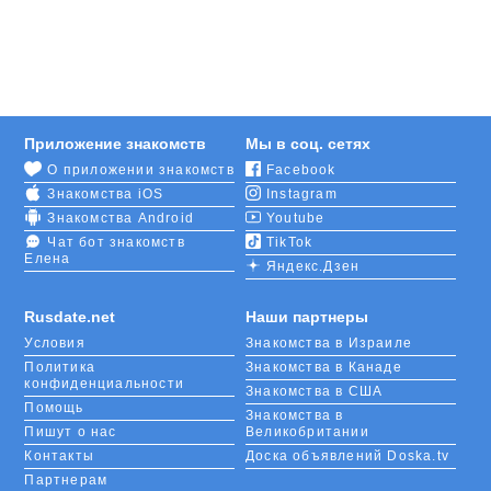
Идеальным решением для таких людей становятся
сайты знакомств, такие как RusDate – лучший
сервис для жителей всего Казахстана. Здесь Вы
найдете анкеты жителей прекрасного города
Текели. Все они такие разные, что мы уверены –
Приложение знакомств
Мы в соц. сетях
Ваши поиски увенчаются успехом.
О приложении знакомств
Facebook
Знакомства iOS
Instagram
Не важно, интроверт ли Вы, ищущий соулмейта,
или экстраверт, нуждающийся в свежем глотке
Знакомства Android
Youtube
интересного общения и новых ощущениях. Если
Чат бот знакомств
TikTok
Елена
Вы зашли на эту страницу, Вам определённо стоит
Яндекс.Дзен
зарегистрироваться и заполнить анкету.
Rusdate.net
Наши партнеры
Подумайте о том, что знакомства в Текели могут
Условия
Знакомства в Израиле
изменить Вашу жизнь если не кардинально, то
Политика
Знакомства в Канаде
внести нотки разнообразия, и скорее решайтесь!
конфиденциальности
Знакомства в США
Помощь
Знакомства в
Пишут о нас
Великобритании
Контакты
Доска объявлений Doska.tv
Партнерам