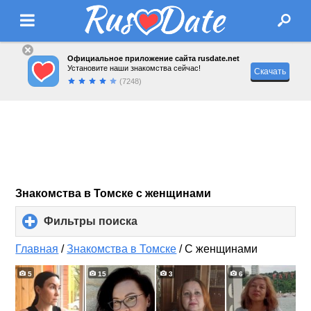
Официальное приложение сайта rusdate.net
Установите наши знакомства сейчас!
Скачать
(7248)
Знакомства в Томске с женщинами
Фильтры поиска
click
to
expand
Главная
/
Знакомства в Томске
/
С женщинами
contents
5
15
3
6