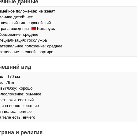
ичные данные
емейное положение: не женат
аличие детей: нет
тнический тип: европейский
трана рождения:
Беларусь
бразование: среднее
пециализация: госслужба
атериальное положение: среднее
роживание: в своей квартире
нешний вид
ост: 170 см
с: 78 кг
 выгляжу: хорошо
елосложение: обычное
вет кожи: светлый
лина волос: короткие
ип волос: прямые
а теле есть: ничего
трана и религия