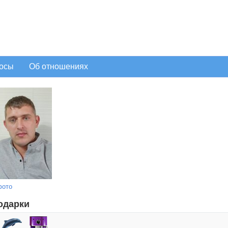
осы
Об отношениях
фото
одарки