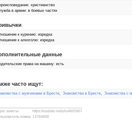
ероисповедание: христианство
лужба в армии: в боевых частях
ривычки
тношение к курению: изредка
тношение к алкоголю: изредка
ополнительные данные
одительские права на машину: есть
акже часто ищут:
накомства с мужчинами в Бресте
,
Знакомства в Бресте
,
Знакомства с 
рес анкеты:
https://rusdate.net/u/ru4605907
льзователь номер:
13764808