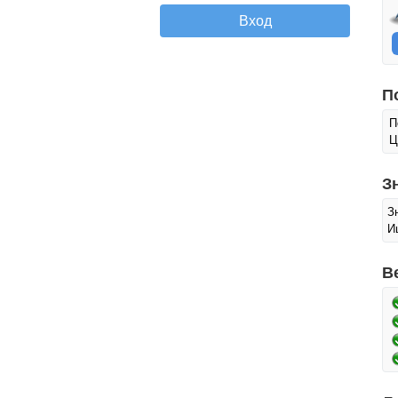
П
П
Ц
З
З
И
В