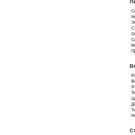
Л
С
Н
Э
С
О
С
М
П
В
Р
Ве
Я
Т
Ц
Д
Т
Н
С