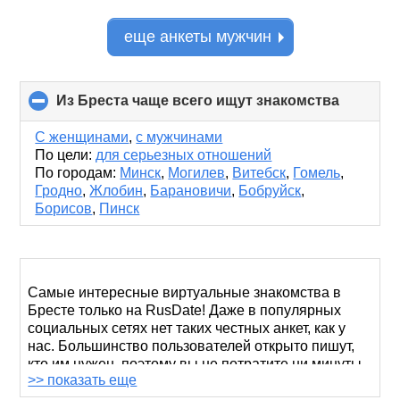
еще анкеты мужчин
Из Бреста чаще всего ищут знакомства
click
to
collapse
С женщинами
,
с мужчинами
contents
По цели:
для серьезных отношений
По городам:
Минск
,
Могилев
,
Витебск
,
Гомель
,
Гродно
,
Жлобин
,
Барановичи
,
Бобруйск
,
Борисов
,
Пинск
Самые интересные виртуальные знакомства в
Бресте только на RusDate! Даже в популярных
социальных сетях нет таких честных анкет, как у
нас. Большинство пользователей открыто пишут,
кто им нужен, поэтому вы не потратите ни минуты
>> показать еще
на дежурные приветствия и бесполезное общение.