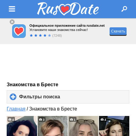
Официальное приложение сайта rusdate.net
Установите наши знакомства сейчас!
Скачать
(7248)
Знакомства в Бресте
Фильтры поиска
click
to
expand
Главная
/
Знакомства в Бресте
contents
4
3
1
4