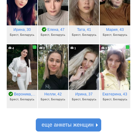
Ирина
, 30
Елена
, 47
Тата
, 41
Мария
, 43
Брест, Беларусь
Брест, Беларусь
Брест, Беларусь
Брест, Беларусь
4
2
1
3
Вероника
, 43
Нелли
, 42
Ирина
, 37
Екатерина
, 43
Брест, Беларусь
Брест, Беларусь
Брест, Беларусь
Брест, Беларусь
еще анкеты женщин