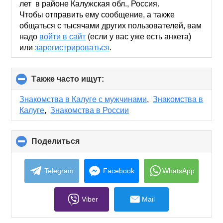
лет в районе Калужская обл., Россия.
Чтобы отправить ему сообщение, а также
общаться с тысячами других пользователей, вам
надо
войти в сайт
(если у вас уже есть анкета)
или
зарегистрироваться
.
Также часто ищут:
click
to
collapse
Знакомства в Калуге с мужчинами
,
Знакомства в
contents
Калуге
,
Знакомства в России
Поделиться
click
to
collapse
contents
Telegram
Facebook
WhatsApp
Viber
Mail