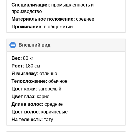
Специализация:
промышленность и
производство
Материальное положение:
среднее
Проживание:
в общежитии
Внешний вид
click
to
collapse
Вес:
80 кг
contents
Рост:
180 см
Я выгляжу:
отлично
Телосложение:
обычное
Цвет кожи:
загорелый
Цвет глаз:
карие
Длина волос:
средние
Цвет волос:
коричневые
На теле есть:
тату