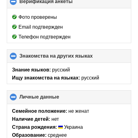
Верификация анкеты
click
to
collapse
Фото проверены
contents
Email подтвержден
Телефон подтвержден
Знакомства на других языках
click
to
collapse
Знание языков:
русский
contents
Ищу знакомства на языках:
русский
Личные данные
click
to
collapse
Семейное положение:
не женат
contents
Наличие детей:
нет
Страна рождения:
Украина
Образование:
среднее