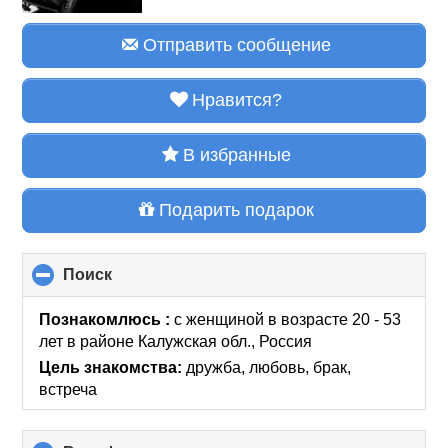
Отправить сообщение
Нравится?
В избранные
Подарить подарок
Поиск
click
to
collapse
Познакомлюсь :
с женщиной в возрасте 20 - 53
contents
лет
в районе
Калужская обл., Россия
Цель знакомства:
дружба, любовь, брак,
встреча