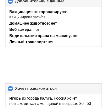
Дополнительные данные
click
to
collapse
Вакцинация от коронавируса:
contents
вакцинировалась/ся
Домашнее животное:
нет
Веб камера:
нет
Водительские права на машину:
нет
Личный транспорт:
нет
хочет познакомиться
click
to
collapse
Игорь
из города Калуга, Россия хочет
contents
познакомиться с женщиной в возрасте 20 - 53