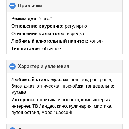
Привычки
click
to
collapse
Режим дня:
"сова"
contents
Отношение к курению:
регулярно
Отношение к алкоголю:
изредка
Любимый алкогольный напиток:
коньяк
Тип питания:
обычное
Характер и увлечения
click
to
collapse
Любимый стиль музыки:
поп, рок, рэп, рэгги,
contents
блюз, джаз, этническая, нью-эйдж, танцевальная
музыка
Интересы:
политика и новости, компьютеры /
интернет, ТВ / видео, кино, кулинария, мистика,
путешествия, море / бассейн