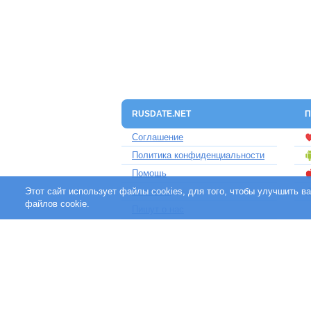
RUSDATE.NET
П
Соглашение
Политика конфиденциальности
Помощь
Этот сайт использует файлы cookies, для того, чтобы улучшить 
Контакты
файлов cookie.
Пишут о нас
Партнерам
Отзывы клиентов
Для людей с ограниченными
возможностями
«rusdate.net» - участник международной сет