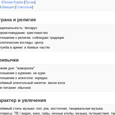
Южная Корея
(
Пусан
)
Швеция
(
Стокгольм
)
трана и религия
ациональность: беларус
ероисповедание: христианство
тношение к религии: соблюдаю традиции
олитические взгляды: центр
лужба в армии: в боевых частях
ривычки
ежим дня: "жаворонок"
тношение к курению: не курю
тношение к алкоголю: изредка
юбимый алкогольный напиток: виски кола
ип питания: обычное
арактер и увлечения
юбимый стиль музыки: поп, рок, восточная, танцевальная музыка
нтересы: ТВ / видео, кино, пабы, ночные клубы, музыка, путешествия, та