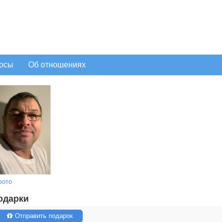
осы
Об отношениях
фото
одарки
Отправить подарок