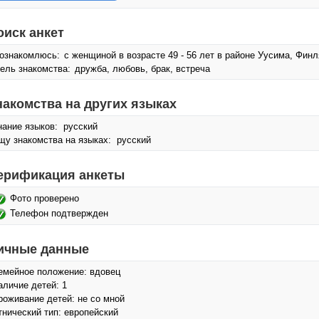
оиск анкет
ознакомлюсь:
с женщиной в возрасте 49 - 56 лет в районе Уусима, Фин
ель знакомства:
дружба, любовь, брак, встреча
накомства на других языках
нание языков: русский
щу знакомства на языках: русский
ерификация анкеты
Фото проверено
Телефон подтвержден
ичные данные
емейное положение: вдовец
аличие детей: 1
роживание детей: не со мной
тнический тип: европейский