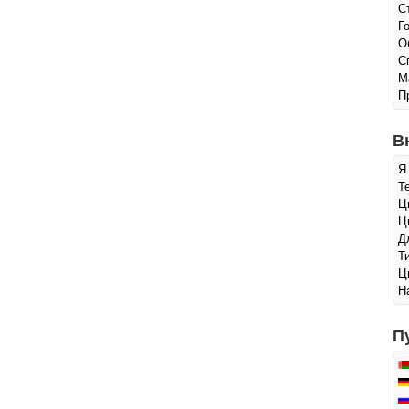
С
Г
О
С
М
П
В
Я
Т
Ц
Ц
Д
Т
Ц
Н
П