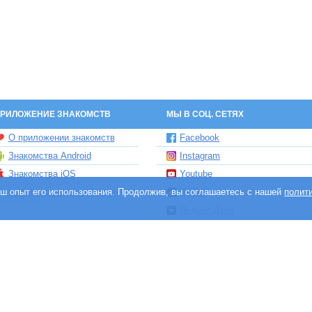
РИЛОЖЕНИЕ ЗНАКОМСТВ
МЫ В СОЦ. СЕТЯХ
О приложении знакомств
Facebook
Знакомства Android
Instagram
Знакомства iOS
Youtube
ваш опыт его использования. Продолжив, вы соглашаетесь с нашей
Чат бот знакомств Елена
TikTok
полит
Яндекс.Дзен
и сайтов знакомств, принадлежит и управляется компанией DABLTECH LTD, 