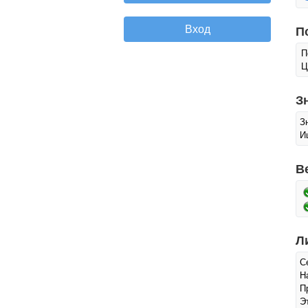
П
П
Ц
З
З
И
В
Л
С
Н
П
Э