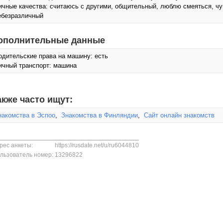
ичные качества: считаюсь с другими, общительный, люблю смеяться, ч
ебезразличный
ополнительные данные
одительские права на машину: есть
ичный транспорт: машина
акже часто ищут:
накомства в Эспоо
,
Знакомства в Финляндии
,
Сайт онлайн знакомств
рес анкеты:
https://rusdate.net/u/ru6044810
льзователь номер:
13296822