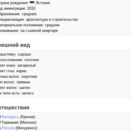
трана рождения:
Эстония
од иммиграции: 2010
бразование: среднее
пециализация: архитектура и строительство
атериальное положение: среднее
роживание: на съемной квартире
нешний вид
 выгляжу: хорошо
елосложение: плотное
вет кожи: загорелый
вет глаз: карие
лина волос: короткие
ип волос: прямые
вет волос: шатен
а теле есть: ничего
утешествия
Беларусь
(Кричев)
Германия (Мюнхен)
Россия
(Мичуринск)