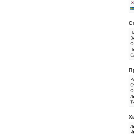
С
Н
В
О
П
С
П
Р
О
О
Л
Т
Х
Л
И