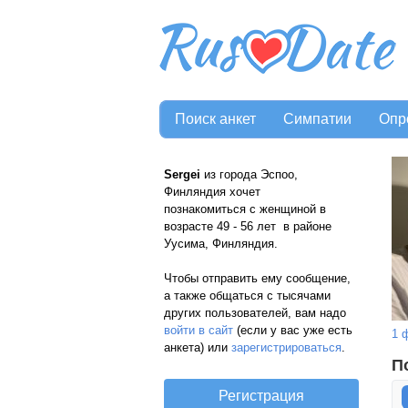
Поиск анкет
Симпатии
Опр
Sergei
из города Эспоо,
Финляндия хочет
познакомиться с женщиной в
возрасте 49 - 56 лет в районе
Уусима, Финляндия.
Чтобы отправить ему сообщение,
а также общаться с тысячами
других пользователей, вам надо
войти в сайт
(если у вас уже есть
1 
анкета) или
зарегистрироваться
.
П