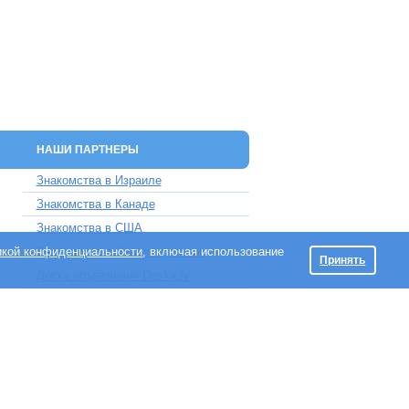
НАШИ ПАРТНЕРЫ
Знакомства в Израиле
Знакомства в Канаде
Знакомства в США
икой конфиденциальности
Знакомства в Великобритании
, включая использование
Принять
Доска объявлений Doska.tv
Maklef 5, Haifa, Israel.