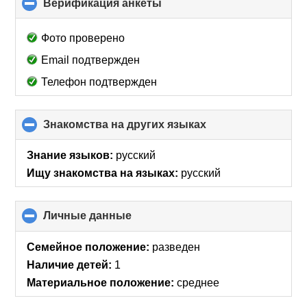
Верификация анкеты
click
to
collapse
Фото проверено
contents
Email подтвержден
Телефон подтвержден
Знакомства на других языках
click
to
collapse
Знание языков:
русский
contents
Ищу знакомства на языках:
русский
Личные данные
click
to
collapse
Семейное положение:
разведен
contents
Наличие детей:
1
Материальное положение:
среднее