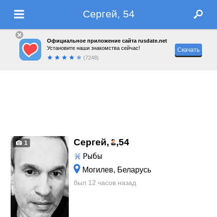
Сергей, 54
Официальное приложение сайта rusdate.net
Установите наши знакомства сейчас!
Скачать
(7248)
Сергей,
,
54
1
Рыбы
Могилев, Беларусь
был 12 часов назад