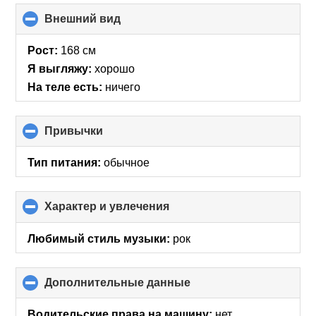
Внешний вид
click
to
collapse
Рост:
168 см
contents
Я выгляжу:
хорошо
На теле есть:
ничего
Привычки
click
to
collapse
Тип питания:
обычное
contents
Характер и увлечения
click
to
collapse
Любимый стиль музыки:
рок
contents
Дополнительные данные
click
to
collapse
Водительские права на машину:
нет