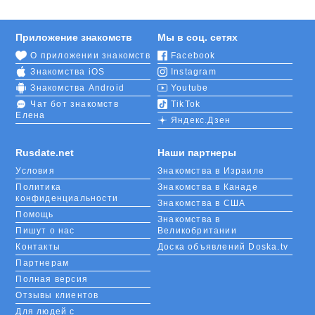
Приложение знакомств
Мы в соц. сетях
О приложении знакомств
Facebook
Знакомства iOS
Instagram
Знакомства Android
Youtube
Чат бот знакомств
TikTok
Елена
Яндекс.Дзен
Rusdate.net
Наши партнеры
Условия
Знакомства в Израиле
Политика
Знакомства в Канаде
конфиденциальности
Знакомства в США
Помощь
Знакомства в
Пишут о нас
Великобритании
Контакты
Доска объявлений Doska.tv
Партнерам
Полная версия
Отзывы клиентов
Для людей с