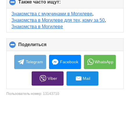
Также часто ищут:
click
to
collapse
Знакомства с мужчинами в Могилеве
,
contents
Знакомства в Могилеве для тех, кому за 50
,
Знакомства в Могилеве
Поделиться
click
to
collapse
contents
Telegram
Facebook
WhatsApp
Viber
Mail
Пользователь номер:
13143710