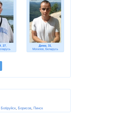
й
,
27
,
Дима
,
31
,
еларусь
Могилев, Беларусь
,
Бобруйск
,
Борисов
,
Пинск