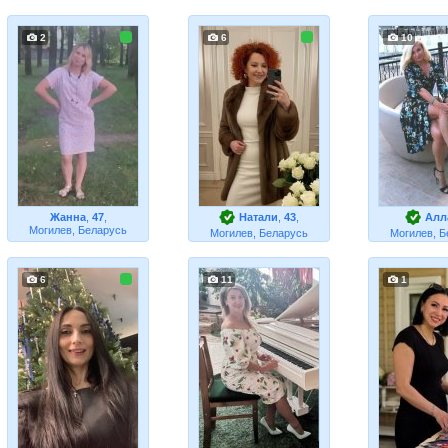
2
6
10
Жанна
,
47
,
Натали
,
43
,
Алл
Могилев, Беларусь
Могилев, Беларусь
Могилев, Б
6
11
1