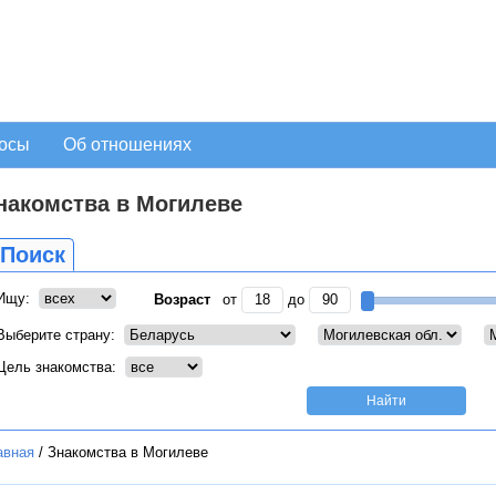
осы
Об отношениях
накомства в Могилеве
Поиск
Ищу:
Возраст
от
до
Выберите страну:
Цель знакомства:
авная
/
Знакомства в Могилеве