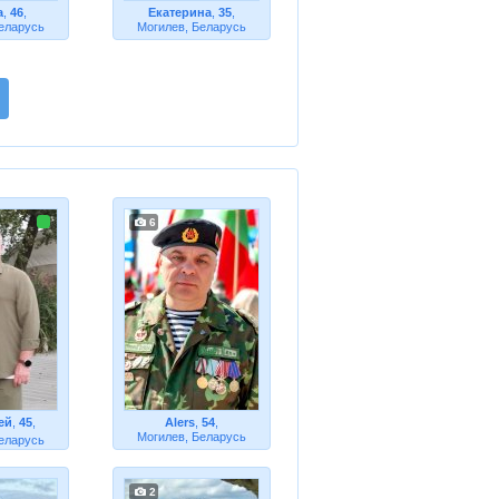
а
,
46
,
Екатерина
,
35
,
еларусь
Могилев, Беларусь
6
ей
,
45
,
Alers
,
54
,
Могилев, Беларусь
еларусь
2