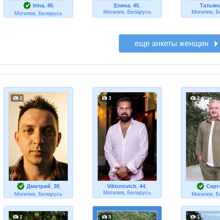
Irina
,
45
,
Елена
,
45
,
Татьян
Могилев, Беларусь
Могилев, Б
Могилев, Беларусь
2
3
2
Дмитрий
,
38
,
Viktorovich
,
44
,
Серг
Могилев, Беларусь
Могилев, Беларусь
Могилев, Б
2
5
1