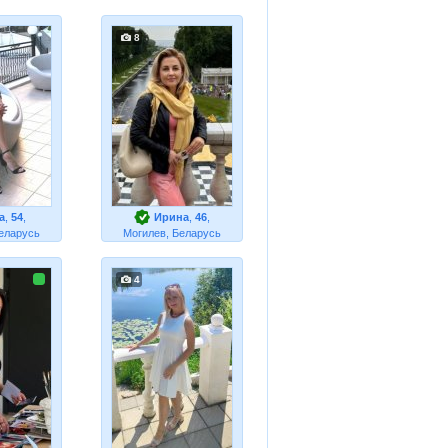
8
а
,
54
,
Ирина
,
46
,
еларусь
Могилев, Беларусь
4