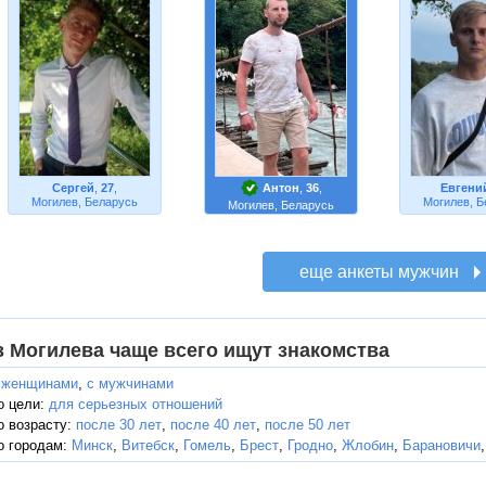
Сергей
,
27
,
Антон
,
36
,
Евгени
Могилев, Беларусь
Могилев, Б
Могилев, Беларусь
з Могилева чаще всего ищут знакомства
 женщинами
,
с мужчинами
о цели:
для серьезных отношений
о возрасту:
после 30 лет
,
после 40 лет
,
после 50 лет
о городам:
Минск
,
Витебск
,
Гомель
,
Брест
,
Гродно
,
Жлобин
,
Барановичи