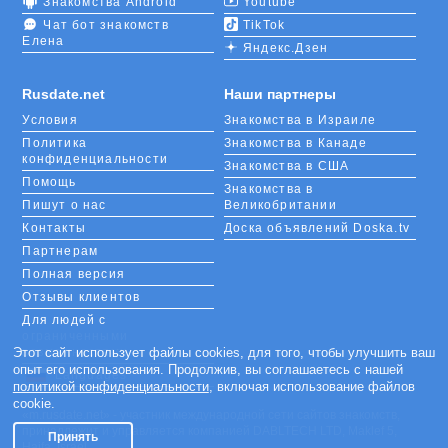
Знакомства Android
Youtube
Чат бот знакомств
TikTok
Елена
Яндекс.Дзен
Rusdate.net
Наши партнеры
Условия
Знакомства в Израиле
Политика
Знакомства в Канаде
конфиденциальности
Знакомства в США
Помощь
Знакомства в
Пишут о нас
Великобритании
Контакты
Доска объявлений Doska.tv
Партнерам
Полная версия
Отзывы клиентов
Для людей с
ограниченными
возможностями
Этот сайт использует файлы cookies, для того, чтобы улучшить ваш
опыт его использования. Продолжив, вы соглашаетесь с нашей
Languages
политикой конфиденциальности
, включая использование файлов
cookie.
«m.rusdate.net» - участник международной сети сайтов знакомств,
принадлежит и управляется компанией DABLTECH LTD, Maklef 5,
Принять
Haifa, Israel.