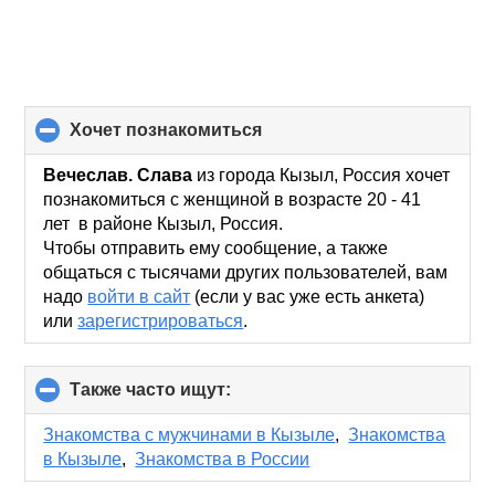
хочет познакомиться
click
to
collapse
Вечеслав. Слава
из города Кызыл, Россия хочет
contents
познакомиться с женщиной в возрасте 20 - 41
лет в районе Кызыл, Россия.
Чтобы отправить ему сообщение, а также
общаться с тысячами других пользователей, вам
надо
войти в сайт
(если у вас уже есть анкета)
или
зарегистрироваться
.
Также часто ищут:
click
to
collapse
Знакомства с мужчинами в Кызыле
,
Знакомства
contents
в Кызыле
,
Знакомства в России