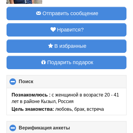
Отправить сообщение
Нравится?
В избранные
Подарить подарок
Поиск
click
to
collapse
Познакомлюсь :
с женщиной в возрасте 20 - 41
contents
лет
в районе
Кызыл, Россия
Цель знакомства:
любовь, брак, встреча
Верификация анкеты
click