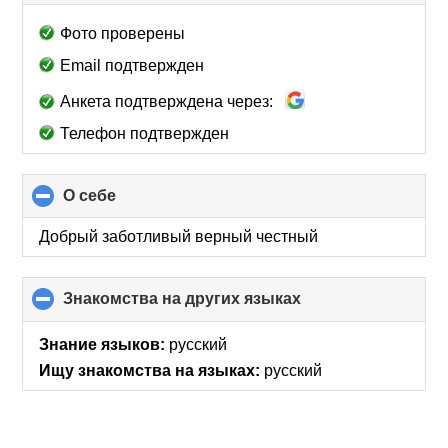
to
collapse
Фото проверены
contents
Email подтвержден
Анкета подтверждена через:
Телефон подтвержден
О себе
click
to
collapse
Добрый заботливый верный честный
contents
Знакомства на других языках
click
to
collapse
Знание языков:
русский
contents
Ищу знакомства на языках:
русский