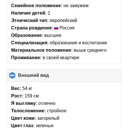
collapse
Семейное положение:
не замужем
contents
Наличие детей:
1
Этнический тип:
европейский
Страна рождения:
Россия
Образование:
высшее
Специализация:
образование и воспитание
Материальное положение:
выше среднего
Проживание:
в своей квартире
Внешний вид
click
to
collapse
Вес:
54 кг
contents
Рост:
159 см
Я выгляжу:
отлично
Телосложение:
стройное
Цвет кожи:
загорелый
Цвет глаз:
зеленые