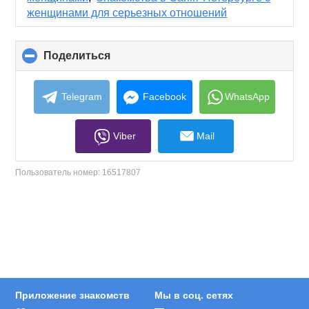
женщинами для серьезных отношений
Поделиться
click
to
collapse
contents
Telegram
Facebook
WhatsApp
Viber
Mail
Пользователь номер:
16517807
Приложение знакомств
Мы в соц. сетях