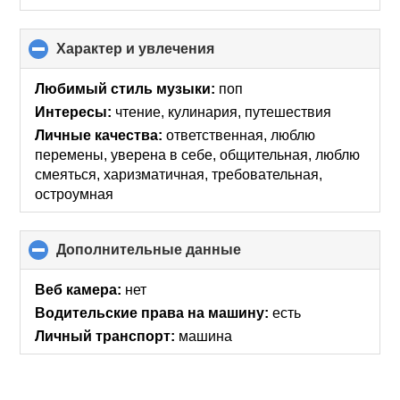
Характер и увлечения
click
to
collapse
Любимый стиль музыки:
поп
contents
Интересы:
чтение, кулинария, путешествия
Личные качества:
ответственная, люблю
перемены, уверена в себе, общительная, люблю
смеяться, харизматичная, требовательная,
остроумная
Дополнительные данные
click
to
collapse
Веб камера:
нет
contents
Водительские права на машину:
есть
Личный транспорт:
машина