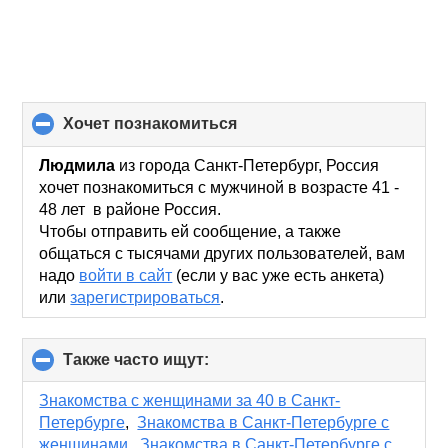
хочет познакомиться
click
to
collapse
Людмила
из города Санкт-Петербург, Россия
contents
хочет познакомиться с мужчиной в возрасте 41 -
48 лет в районе Россия.
Чтобы отправить ей сообщение, а также
общаться с тысячами других пользователей, вам
надо
войти в сайт
(если у вас уже есть анкета)
или
зарегистрироваться
.
Также часто ищут:
click
to
collapse
Знакомства с женщинами за 40 в Санкт-
contents
Петербурге
,
Знакомства в Санкт-Петербурге с
женщинами
,
Знакомства в Санкт-Петербурге с