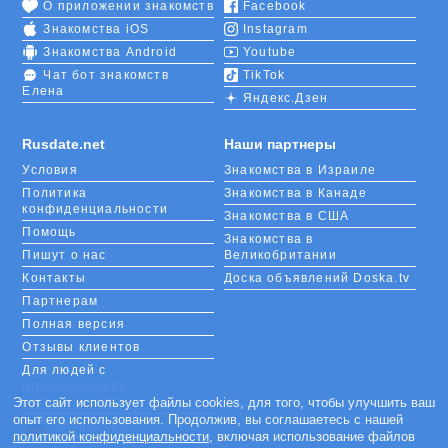
О приложении знакомств
Facebook
Знакомства iOS
Instagram
Знакомства Android
Youtube
Чат бот знакомств
TikTok
Елена
Яндекс.Дзен
Rusdate.net
Наши партнеры
Условия
Знакомства в Израиле
Политика
Знакомства в Канаде
конфиденциальности
Знакомства в США
Помощь
Знакомства в
Пишут о нас
Великобритании
Контакты
Доска объявлений Doska.tv
Партнерам
Полная версия
Отзывы клиентов
Для людей с
ограниченными
Этот сайт использует файлы cookies, для того, чтобы улучшить ваш
возможностями
опыт его использования. Продолжив, вы соглашаетесь с нашей
Languages
политикой конфиденциальности
, включая использование файлов