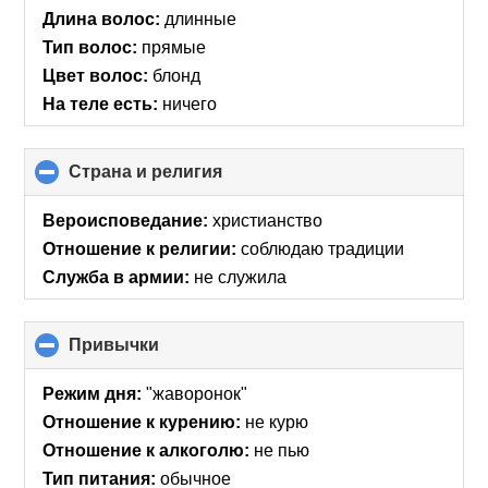
Длина волос:
длинные
Тип волос:
прямые
Цвет волос:
блонд
На теле есть:
ничего
Страна и религия
click
to
collapse
Вероисповедание:
христианство
contents
Отношение к религии:
соблюдаю традиции
Служба в армии:
не служила
Привычки
click
to
collapse
Режим дня:
"жаворонок"
contents
Отношение к курению:
не курю
Отношение к алкоголю:
не пью
Тип питания:
обычное