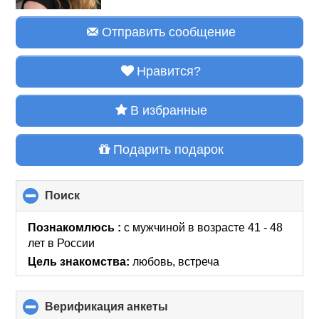
Отправить сообщение
Нравится?
В избранные
Подарить подарок
Поиск
click
to
collapse
Познакомлюсь :
с мужчиной в возрасте 41 - 48
contents
лет
в России
Цель знакомства:
любовь, встреча
Верификация анкеты
click