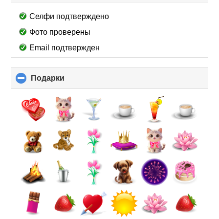
to
collapse
Селфи подтверждено
contents
Фото проверены
Email подтвержден
Подарки
click
to
collapse
contents