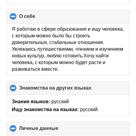
О себе
click
to
collapse
Я работаю в сфере образования и ищу человека,
contents
с которым можно было бы строить
доверительные, стабильные отношения.
Увлекаюсь путешествиями, чтением и изучением
новых культур, люблю готовить.Хочу найти
человека, с которым можно будет расти и
развиваться вместе.
Знакомства на других языках
click
to
collapse
Знание языков:
русский
contents
Ищу знакомства на языках:
русский
Личные данные
click
to