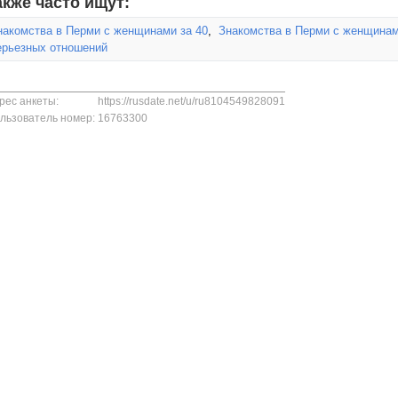
акже часто ищут:
накомства в Перми с женщинами за 40
,
Знакомства в Перми с женщина
ерьезных отношений
рес анкеты:
https://rusdate.net/u/ru8104549828091
льзователь номер:
16763300