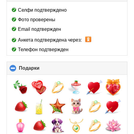
to
collapse
Селфи подтверждено
contents
Фото проверены
Email подтвержден
Анкета подтверждена через:
Телефон подтвержден
Подарки
click
to
collapse
contents