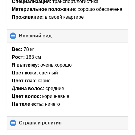
Специализация:
транспорт/логистика
Материальное положение:
хорошо обеспечена
Проживание:
в своей квартире
Внешний вид
click
to
collapse
Вес:
78 кг
contents
Рост:
163 см
Я выгляжу:
очень хорошо
Цвет кожи:
светлый
Цвет глаз:
карие
Длина волос:
средние
Цвет волос:
коричневые
На теле есть:
ничего
Страна и религия
click
to
collapse