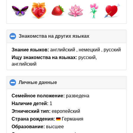
Знакомства на других языках
click
to
collapse
Знание языков:
английский , немецкий , русский
contents
Ищу знакомства на языках:
русский,
английский
Личные данные
click
to
collapse
Семейное положение:
разведена
contents
Наличие детей:
1
Этнический тип:
европейский
Страна рождения:
Германия
Образование:
высшее