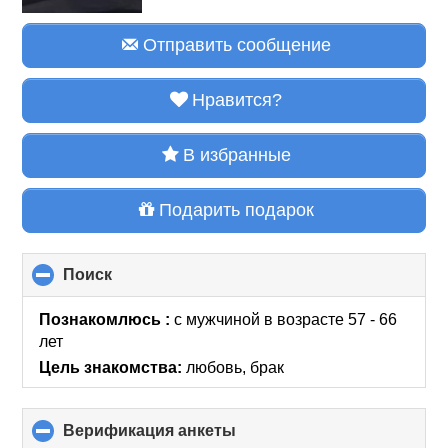
Отправить сообщение
Нравится?
В избранные
Подарить подарок
Поиск
click
to
collapse
Познакомлюсь :
с мужчиной в возрасте 57 - 66
contents
лет
Цель знакомства:
любовь, брак
Верификация анкеты
click