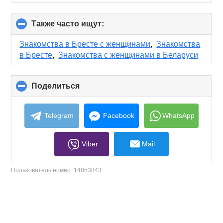
Также часто ищут:
click
to
collapse
Знакомства в Бресте с женщинами
,
Знакомства
contents
в Бресте
,
Знакомства с женщинами в Беларуси
Поделиться
click
to
collapse
contents
Telegram
Facebook
WhatsApp
Viber
Mail
Пользователь номер:
14853843