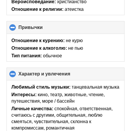
Вероисповедание:
христианство
contents
Отношение к религии:
атеистка
Привычки
click
to
collapse
Отношение к курению:
не курю
contents
Отношение к алкоголю:
не пью
Тип питания:
обычное
Характер и увлечения
click
to
collapse
Любимый стиль музыки:
танцевальная музыка
contents
Интересы:
кино, театр, животные, чтение,
путешествия, море / бассейн
Личные качества:
спокойная, ответственная,
считаюсь с другими, общительная, люблю
смеяться, чувствительная, склонна к
компромиссам, романтичная