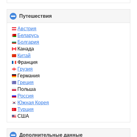
Путешествия
click
to
collapse
Австрия
contents
Беларусь
Болгария
Канада
Китай
Франция
Грузия
Германия
Греция
Польша
Россия
Южная Корея
Турция
США
Дополнительные данные
click