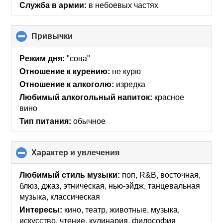
Служба в армии:
в небоевых частях
Привычки
click
to
collapse
Режим дня:
"сова"
contents
Отношение к курению:
не курю
Отношение к алкоголю:
изредка
Любимый алкогольный напиток:
красное
вино
Тип питания:
обычное
Характер и увлечения
click
to
collapse
Любимый стиль музыки:
поп, R&B, восточная,
contents
блюз, джаз, этническая, нью-эйдж, танцевальная
музыка, классическая
Интересы:
кино, театр, животные, музыка,
искусcтво, чтение, кулинария, философия