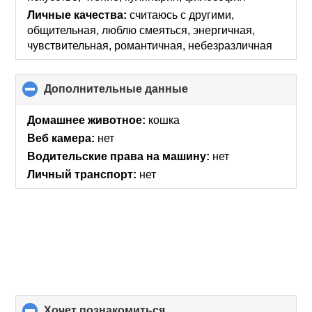
Личные качества:
считаюсь с другими,
общительная, люблю смеяться, энергичная,
чувствительная, романтичная, небезразличная
Дополнительные данные
click
to
collapse
Домашнее животное:
кошка
contents
Веб камера:
нет
Водительские права на машину:
нет
Личный транспорт:
нет
хочет познакомиться
click