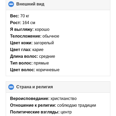
Внешний вид
click
to
collapse
Вес:
70 кг
contents
Рост:
164 см
Я выгляжу:
хорошо
Телосложение:
обычное
Цвет кожи:
загорелый
Цвет глаз:
карие
Длина волос:
средние
Тип волос:
прямые
Цвет волос:
коричневые
Страна и религия
click
to
collapse
Вероисповедание:
христианство
contents
Отношение к религии:
соблюдаю традиции
Политические взгляды:
центр