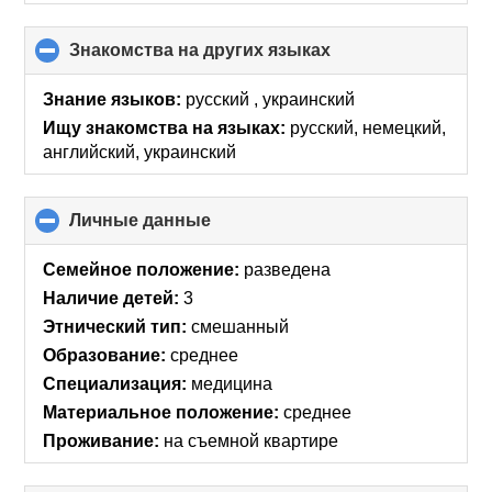
Знакомства на других языках
click
to
collapse
Знание языков:
русский , украинский
contents
Ищу знакомства на языках:
русский, немецкий,
английский, украинский
Личные данные
click
to
collapse
Семейное положение:
разведена
contents
Наличие детей:
3
Этнический тип:
смешанный
Образование:
среднее
Специализация:
медицина
Материальное положение:
среднее
Проживание:
на съемной квартире