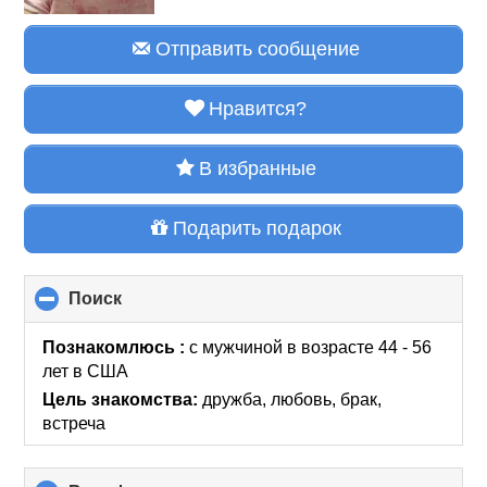
Отправить сообщение
Нравится?
В избранные
Подарить подарок
Поиск
click
to
collapse
Познакомлюсь :
с мужчиной в возрасте 44 - 56
contents
лет
в США
Цель знакомства:
дружба, любовь, брак,
встреча