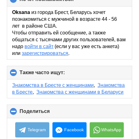
to
collapse
Oksana
из города Брест, Беларусь хочет
contents
познакомиться с мужчиной в возрасте 44 - 56
лет в районе США.
Чтобы отправить ей сообщение, а также
общаться с тысячами других пользователей, вам
надо
войти в сайт
(если у вас уже есть анкета)
или
зарегистрироваться
.
Также часто ищут:
click
to
collapse
Знакомства в Бресте с женщинами
,
Знакомства
contents
в Бресте
,
Знакомства с женщинами в Беларуси
Поделиться
click
to
collapse
contents
Telegram
Facebook
WhatsApp