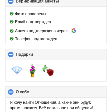
Верификация анкеты
click
to
collapse
Фото проверены
contents
Email подтвержден
Анкета подтверждена через:
Телефон подтвержден
Подарки
click
to
collapse
contents
О себе
click
to
collapse
Я хочу найти Отношения, а какие они будут,
contents
время покажет. Всё остальное при общении!