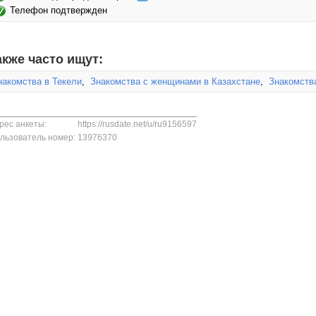
Телефон подтвержден
акже часто ищут:
накомства в Текели
,
Знакомства с женщинами в Казахстане
,
Знакомств
рес анкеты:
https://rusdate.net/u/ru9156597
льзователь номер:
13976370