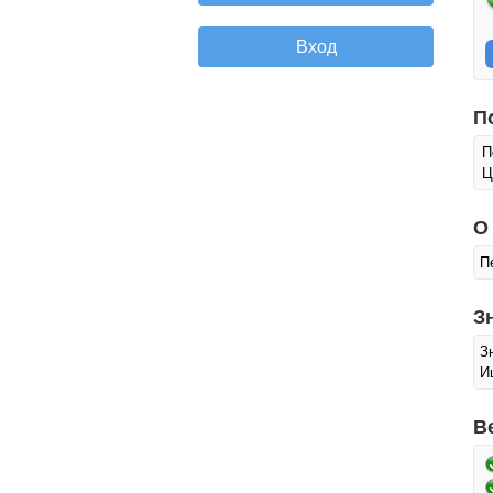
П
П
Ц
О
П
З
З
И
В