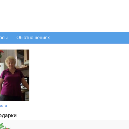
осы
Об отношениях
фото
одарки