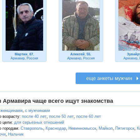
Мартин
,
67
,
Алексей
,
55
,
Зувайр
Армавир, Россия
Армавир, Россия
Армавир,
з Армавира чаще всего ищут знакомства
 женщинами
,
с мужчинами
о возрасту:
после 40 лет
,
после 50 лет
,
после 60 лет
о цели:
для серьезных отношений
о городам:
Ставрополь
,
Краснодар
,
Невинномысск
,
Майкоп
,
Пятигорск
,
К
очи
,
Нальчик