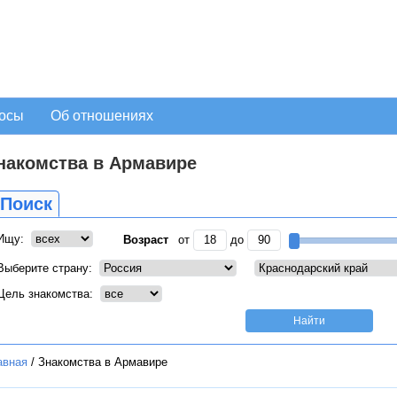
осы
Об отношениях
накомства в Армавире
Поиск
Ищу:
Возраст
от
до
Выберите страну:
Цель знакомства:
авная
/
Знакомства в Армавире