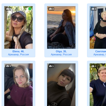
9
4
3
Elena
,
46
,
Olga
,
35
,
Светла
Армавир, Россия
Армавир, Россия
Армавир,
4
1
1