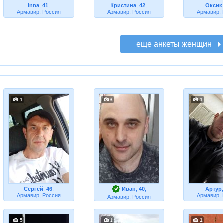
Inna
,
41
,
Кристина
,
42
,
Оксик
Армавир, Россия
Армавир, Россия
Армавир,
1
6
1
Сергей
,
46
,
Иван
,
40
,
Артур
Армавир, Россия
Армавир,
Армавир, Россия
5
1
1