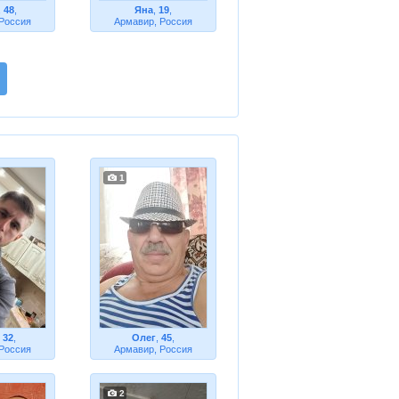
,
48
,
Яна
,
19
,
 Россия
Армавир, Россия
1
,
32
,
Олег
,
45
,
 Россия
Армавир, Россия
2