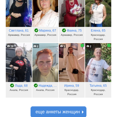
Светлана
, 61
Марина
, 67
Фаина
, 75
Елена
, 65
Армавир, Россия
Армавир, Россия
Армавир, Россия
Краснодар,
Россия
28
2
1
2
Лада
, 68
Надежда
, 61
Ирина
, 59
Татьяна
, 65
Анапа, Россия
Анапа, Россия
Краснодар,
Краснодар,
Россия
Россия
еще анкеты женщин