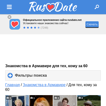
Официальное приложение сайта rusdate.net
Установите наши знакомства сейчас!
Скачать
(7248)
Знакомства в Армавире для тех, кому за 60
Фильтры поиска
click
to
expand
Главная
/
Знакомства в Армавире
/
Для тех, кому за
contents
60
3
1
3
4