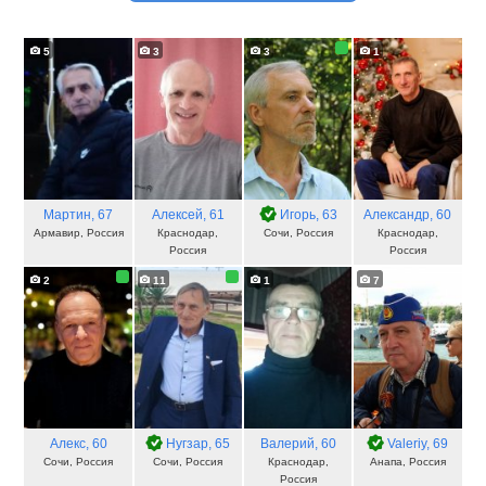
5
3
3
1
Мартин
, 67
Алексей
, 61
Игорь
, 63
Александр
, 60
Армавир, Россия
Краснодар,
Сочи, Россия
Краснодар,
Россия
Россия
2
11
1
7
Алекс
, 60
Нугзар
, 65
Валерий
, 60
Valeriy
, 69
Сочи, Россия
Сочи, Россия
Краснодар,
Анапа, Россия
Россия