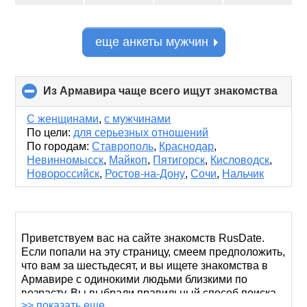
еще анкеты мужчин
Из Армавира чаще всего ищут знакомства
click
to
colla
С женщинами
,
с мужчинами
conte
По цели:
для серьезных отношений
По городам:
Ставрополь
,
Краснодар
,
Невинномысск
,
Майкоп
,
Пятигорск
,
Кисловодск
,
Новороссийск
,
Ростов-на-Дону
,
Сочи
,
Нальчик
Приветствуем вас на сайте знакомств RusDate.
Если попали на эту страницу, смеем предположить,
что вам за шестьдесят, и вы ищете знакомства в
Армавире с одинокими людьми близкими по
возрасту. Вы выбрали правильный способ поиска
>> показать еще
второй половинки.