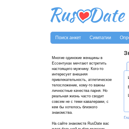
Поиск анкет
Симпатии
Опр
З
Многие одинокие женщины в
Ессентуках мечтают встретить
настоящего мужчину. Кого-то
интересует внешняя
привлекательность, атлетическое
телосложение, кому-то важны
личностные качества парня. Но
реальная жизнь часто сводит
совсем не с теми кавалерами, с
кем бы хотелось близкого
знакомства.
Гл
На сайте знакомств RusDate вас
ждет большой выбор мужских