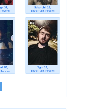
др
,
37
,
Sckorchi
,
18
,
 Россия
Ессентуки, Россия
2
el
,
56
,
Эдо
,
24
,
Ессентуки, Россия
 Россия