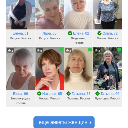
Елена
, 61
Лара
, 60
Елена
, 62
Ольга
, 72
Калуга, Россия
Калуга, Россия
Людиново,
Москва, Россия
Россия
1
8
3
3
Elena
, 66
Наталья
, 65
Татьяна
, 73
Татьяна
, 66
Зеленоградск,
Москва, Россия
Тюмень, Россия
Лучегорск, Россия
Россия
еще анкеты женщин