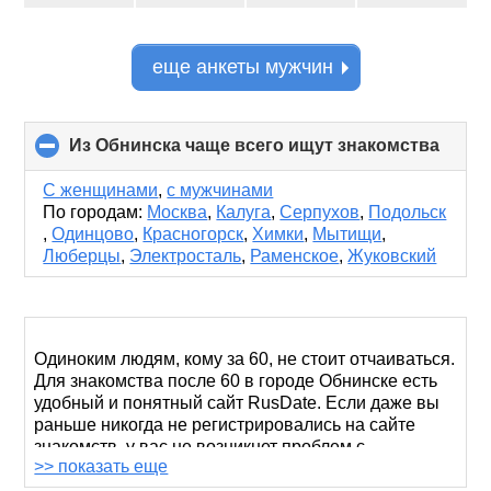
еще анкеты мужчин
Из Обнинска чаще всего ищут знакомства
click
to
colla
С женщинами
,
с мужчинами
conte
По городам:
Москва
,
Калуга
,
Серпухов
,
Подольск
,
Одинцово
,
Красногорск
,
Химки
,
Мытищи
,
Люберцы
,
Электросталь
,
Раменское
,
Жуковский
Одиноким людям, кому за 60, не стоит отчаиваться.
Для знакомства после 60 в городе Обнинске есть
удобный и понятный сайт RusDate. Если даже вы
раньше никогда не регистрировались на сайте
знакомств, у вас не возникнет проблем с
>> показать еще
созданием аккаунта
.