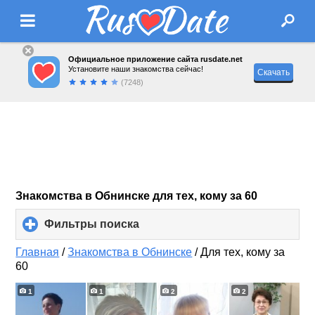
Официальное приложение сайта rusdate.net
Установите наши знакомства сейчас!
Скачать
(7248)
Знакомства в Обнинске для тех, кому за 60
Фильтры поиска
click
to
expand
Главная
/
Знакомства в Обнинске
/
Для тех, кому за
contents
60
1
1
2
2