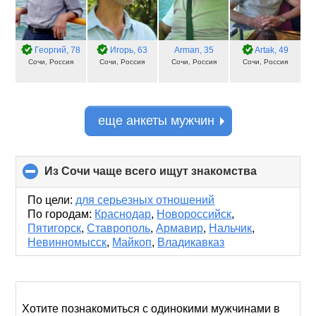
Георгий
, 78
Игорь
, 63
Arman
, 35
Artak
, 49
Сочи, Россия
Сочи, Россия
Сочи, Россия
Сочи, Россия
еще анкеты мужчин
Из Сочи чаще всего ищут знакомства
click
to
collapse
По цели:
для серьезных отношений
contents
По городам:
Краснодар
,
Новороссийск
,
Пятигорск
,
Ставрополь
,
Армавир
,
Нальчик
,
Невинномысск
,
Майкоп
,
Владикавказ
Хотите познакомиться с одинокими мужчинами в