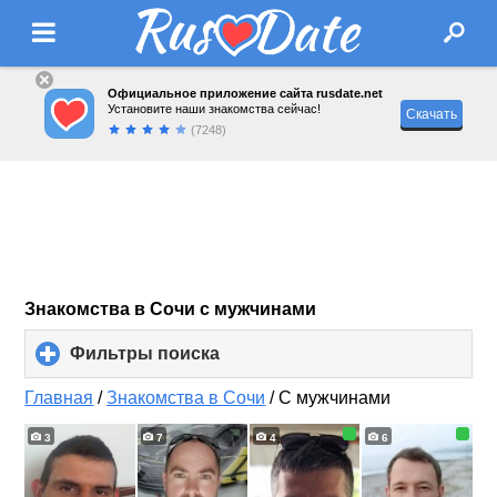
Официальное приложение сайта rusdate.net
Установите наши знакомства сейчас!
Скачать
(7248)
Знакомства в Сочи с мужчинами
Фильтры поиска
click
to
expand
Главная
/
Знакомства в Сочи
/
С мужчинами
contents
3
7
4
6