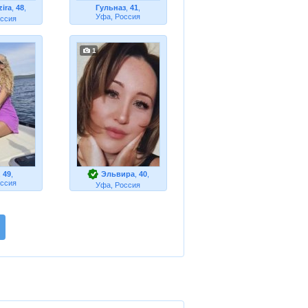
ira
,
48
,
Гульназ
,
41
,
Уфа, Россия
оссия
1
,
49
,
Эльвира
,
40
,
оссия
Уфа, Россия