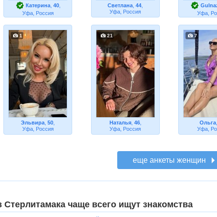
Катерина
,
40
,
Светлана
,
44
,
Gulnaz
Уфа, Россия
Уфа, Россия
Уфа, Р
1
21
7
Эльвира
,
50
,
Наталья
,
46
,
Ольга
Уфа, Россия
Уфа, Россия
Уфа, Р
з Стерлитамака чаще всего ищут знакомства