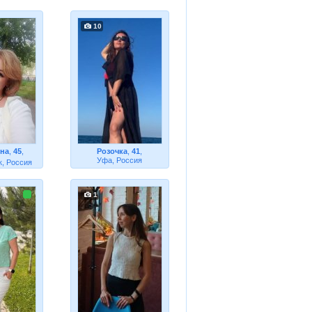
10
яна
,
45
,
Розочка
,
41
,
Уфа, Россия
, Россия
1