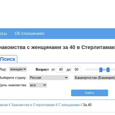
осы
Об отношениях
накомства с женщинами за 40 в Стерлитамак
Поиск
Ищу:
Возраст
от
до
Выберите страну:
Цель знакомства:
авная
/
Знакомства в Стерлитамаке
/
С женщинами
/
За 40