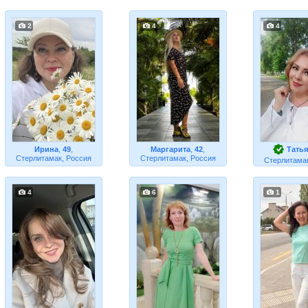
2
4
4
Ирина
,
49
,
Маргарита
,
42
,
Тать
Стерлитамак, Россия
Стерлитамак, Россия
Стерлитамак
4
6
1