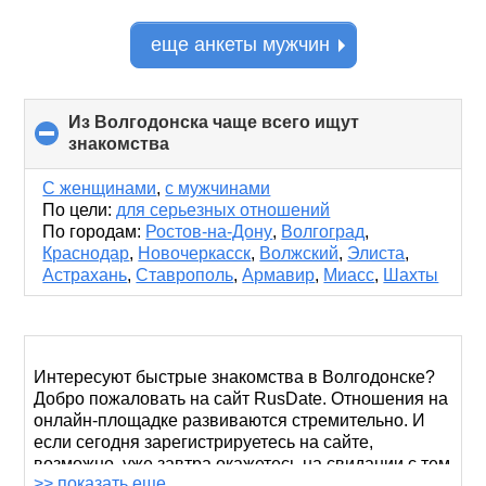
еще анкеты мужчин
Из Волгодонска чаще всего ищут
знакомства
click
to
collapse
С женщинами
,
с мужчинами
contents
По цели:
для серьезных отношений
По городам:
Ростов-на-Дону
,
Волгоград
,
Краснодар
,
Новочеркасск
,
Волжский
,
Элиста
,
Астрахань
,
Ставрополь
,
Армавир
,
Миасс
,
Шахты
Интересуют быстрые знакомства в Волгодонске?
Добро пожаловать на сайт RusDate. Отношения на
онлайн-площадке развиваются стремительно. И
если сегодня зарегистрируетесь на сайте,
возможно, уже завтра окажетесь на свидании с тем
>> показать еще
человеком, которого сами и выберите.