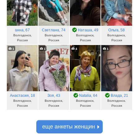
анна
, 67
Светлана
, 74
Наташа
, 49
Ольга
, 58
Волгодонск,
Волгодонск,
Волгодонск,
Волгодонск,
Россия
Россия
Россия
Россия
1
1
4
1
Анастасия
, 18
Зоя
, 43
Natalia
, 64
Влада
, 21
Волгодонск,
Волгодонск,
Волгодонск,
Волгодонск,
Россия
Россия
Россия
Россия
еще анкеты женщин