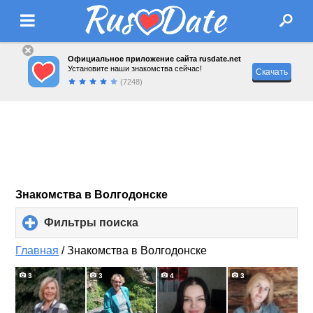
Официальное приложение сайта rusdate.net
Установите наши знакомства сейчас!
Скачать
(7248)
Знакомства в Волгодонске
Фильтры поиска
click
to
expand
Главная
/
Знакомства в Волгодонске
contents
3
3
4
3