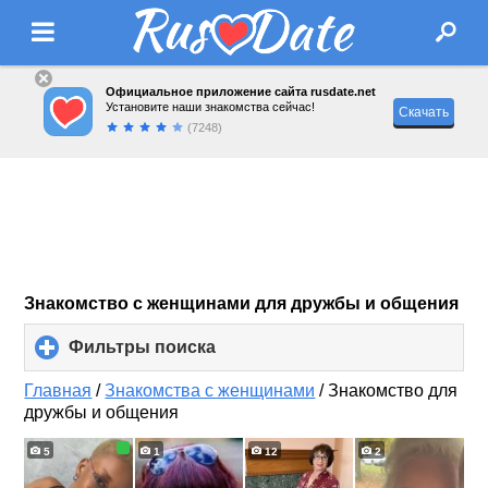
Официальное приложение сайта rusdate.net
Установите наши знакомства сейчас!
Скачать
(7248)
Знакомство с женщинами для дружбы и общения
Фильтры поиска
click
to
expand
Главная
/
Знакомства с женщинами
/
Знакомство для
contents
дружбы и общения
5
1
12
2