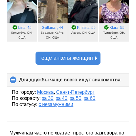
Lina
, 45
Svitlana.
, 44
Kristina
, 59
Klara
, 55
Колумбус, OH,
Бродвью Хайтс,
Акрон, OH, США
Туинсберг, OH,
США
OH, США
США
еще анкеты женщин
Для дружбы чаще всего ищут знакомства
click
to
collap
По городу:
Москва
,
Санкт-Петербург
conten
По возрасту:
за 30
,
за 40
,
за 50
,
за 60
По статусу:
с незамужними
Мужчинам часто не хватает простого разговора по