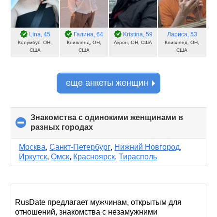
Lina
, 45
Галина
, 64
Kristina
, 59
Лариса
, 53
Колумбус, OH,
Кливленд, OH,
Акрон, OH, США
Кливленд, OH,
США
США
США
еще анкеты женщин
Знакомства с одинокими женщинами в
разных городах
click
to
collapse
Москва
,
Санкт-Петербург
,
Нижний Новгород
,
contents
Иркутск
,
Омск
,
Красноярск
,
Тирасполь
RusDate предлагает мужчинам, открытым для
отношений, знакомства с незамужними