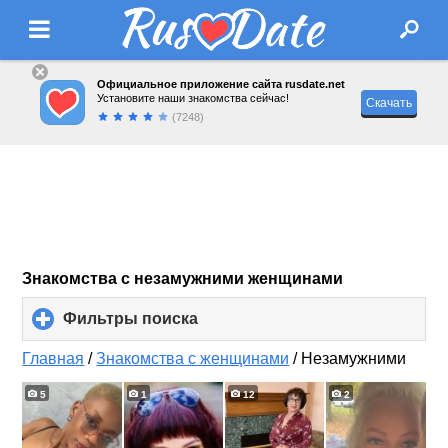
Официальное приложение сайта rusdate.net
Установите наши знакомства сейчас!
Скачать
(7248)
Знакомства с незамужними женщинами
Фильтры поиска
click
to
expand
Главная
/
Знакомства с женщинами
/
Незамужними
contents
5
1
12
2