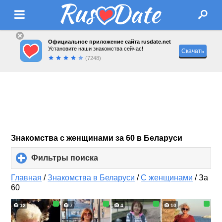
Официальное приложение сайта rusdate.net
Установите наши знакомства сейчас!
Скачать
(7248)
Знакомства с женщинами за 60 в Беларуси
Фильтры поиска
click
to
expand
Главная
/
Знакомства в Беларуси
/
С женщинами
/
За
contents
60
12
7
4
10