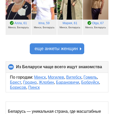
Алла
, 61
Irina
, 59
Мария
, 61
Olga
, 67
Минск, Беларусь
Минск, Беларусь
Минск, Беларусь
Минск, Беларусь
еще анкеты женщин
Из Беларуси чаще всего ищут знакомства
click
to
colla
По городам:
Минск
,
Могилев
,
Витебск
,
Гомель
,
conte
Брест
,
Гродно
,
Жлобин
,
Барановичи
,
Бобруйск
,
Борисов
,
Пинск
Беларусь — уникальная страна, где масштабные